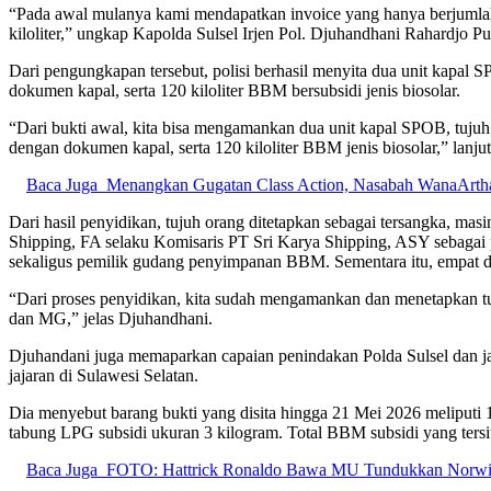
“Pada awal mulanya kami mendapatkan invoice yang hanya berjumlah 3
kiloliter,” ungkap Kapolda Sulsel Irjen Pol. Djuhandhani Rahardjo P
Dari pengungkapan tersebut, polisi berhasil menyita dua unit kapal S
dokumen kapal, serta 120 kiloliter BBM bersubsidi jenis biosolar.
“Dari bukti awal, kita bisa mengamankan dua unit kapal SPOB, tujuh u
dengan dokumen kapal, serta 120 kiloliter BBM jenis biosolar,” lanju
Baca Juga
Menangkan Gugatan Class Action, Nasabah WanaArtha
Dari hasil penyidikan, tujuh orang ditetapkan sebagai tersangka, m
Shipping, FA selaku Komisaris PT Sri Karya Shipping, ASY sebagai 
sekaligus pemilik gudang penyimpanan BBM. Sementara itu, empat d
“Dari proses penyidikan, kita sudah mengamankan dan menetapkan tuj
dan MG,” jelas Djuhandhani.
Djuhandani juga memaparkan capaian penindakan Polda Sulsel dan jaja
jajaran di Sulawesi Selatan.
Dia menyebut barang bukti yang disita hingga 21 Mei 2026 meliputi 18
tabung LPG subsidi ukuran 3 kilogram. Total BBM subsidi yang tersita 
Baca Juga
FOTO: Hattrick Ronaldo Bawa MU Tundukkan Norwi