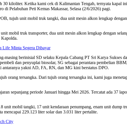
0 kiloliter. Ketika kami cek di Kalimantan Tengah, ternyata kapal in
uro di Pelabuhan Peti Kemas Makassar, Selasa (2/6/2026) pagi.
POB, tujuh unit mobil truk tangki, dua unit mesin alkon lengkap dengan
nit mobil truk transporter, dua unit mesin alkon lengkap dengan selan
t Kapolda.
 Life Minta Segera Dibayar
asing-masing berinisial SD selaku Kepala Cabang PT Sri Karya Sukses 
pembeli dan penyuplai biosolar, SG sebagai perantara pembelian BBM
i antaranya yakni AD, FA, RN, dan MG kini berstatus DPO.
uh orang tersangka. Dari tujuh orang tersangka ini, kami juga menet
ran sepanjang periode Januari hingga Mei 2026. Tercatat ada 37 lapora
 unit mobil tangki, 17 unit kendaraan penumpang, enam unit dump truck
mencapai 229.123 liter solar dan 3.031 liter pertalite.
ch City