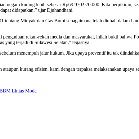
gian negara kurang lebih sebesar Rp69.970.970.000. Kita berpikiran, s
dapat didapatkan,” ujar Djuhandhani.
001 tentang Minyak dan Gas Bumi sebagaimana telah diubah dalam U
 pengaduan rekan-rekan media dan masyarakat, inilah bukti bahwa Po
as yang terjadi di Sulawesi Selatan,” tegasnya.
belum menempuh jalur hukum. Jika upaya preventif itu tak diindahka
 ataupun kurang efisien, kami dengan terpaksa melaksanakan upaya se
 BBM Lintas Moda