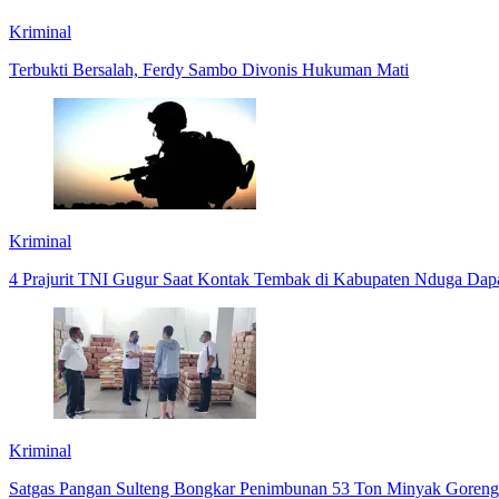
Kriminal
Terbukti Bersalah, Ferdy Sambo Divonis Hukuman Mati
Kriminal
4 Prajurit TNI Gugur Saat Kontak Tembak di Kabupaten Nduga Da
Kriminal
Satgas Pangan Sulteng Bongkar Penimbunan 53 Ton Minyak Goreng