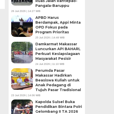
Ruas Jalan Rantepao-
Pangala-Baruppu
26 Juli 2026 | 14:27 WIB
APBD Harus
Berdampak, Appi Minta
OPD Fokus pada
Program Prioritas
25 Juli 2026 | 14:48 WIB
Damkarmat Makassar
Luncurkan API BAHARI,
Perkuat Kesiapsiagaan
Masyarakat Pesisir
24 Juli 2026 | 11:10 WIB
Perumda Pasar
Makassar Hadirkan
Beasiswa Kuliah untuk
Anak Pedagang di
Tujuh Pasar Tradisional
23 Juli 2026 | 14:06 WIB
Kapolda Sulsel Buka
Pendidikan Bintara Polri
Gelombang II TA 2026