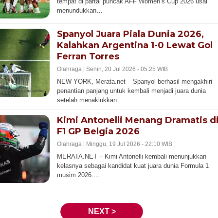
tempat di partai puncak AFF Women’s Cup 2026 usai
menundukkan…
Spanyol Juara Piala Dunia 2026,
Kalahkan Argentina 1-0 Lewat Gol
Ferran Torres
Olahraga |
Senin, 20 Jul 2026 - 05:25 WIB
NEW YORK, Merata.net – Spanyol berhasil mengakhiri
penantian panjang untuk kembali menjadi juara dunia
setelah menaklukkan…
Kimi Antonelli Menang Dramatis d
F1 GP Belgia 2026
Olahraga |
Minggu, 19 Jul 2026 - 22:10 WIB
MERATA.NET – Kimi Antonelli kembali menunjukkan
kelasnya sebagai kandidat kuat juara dunia Formula 1
musim 2026….
NEXT >