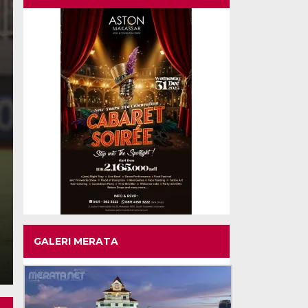
ASEAN Championship 20
Leste vs Indonesia 0-3
Sabtu, 1 Agu 2026 - 07:41 WIB
MERATA.NET – Timnas Indonesia melanjutkan tren positif 
mengalahkan Timor Leste dengan…
GALERI MERATA