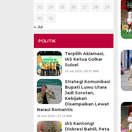
23
24
25
26
27
28
29
30
31
« Jul
POLITIK
Terpilih Aklamasi,
IAS Ketua Golkar
Sulsel
19 Juli 2026 | 08:57 WIB
Strategi Komunikasi
Bupati Luwu Utara
Jadi Sorotan,
Kebijakan
Disampaikan Lewat
Narasi Romantis
28 Juni 2026 | 15:14 WIB
IAS Kantongi
Diskresi Bahlil, Peta