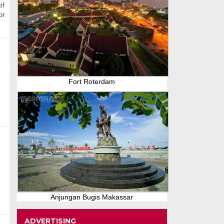
if
or
Fort Roterdam
Anjungan Bugis Makassar
ADVERTISING