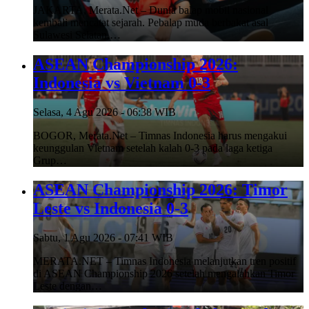
JAKARTA, Merata.Net – Dunia balap mobil nasional
kembali mencatat sejarah. Pebalap muda berbakat asal
Sulawesi Selatan,…
ASEAN Championship 2026:
Indonesia vs Vietnam 0-3
Selasa, 4 Agu 2026 - 06:38 WIB
BOGOR, Merata.Net – Timnas Indonesia harus mengakui
keunggulan Vietnam setelah kalah 0-3 pada laga ketiga
Grup…
ASEAN Championship 2026: Timor
Leste vs Indonesia 0-3
Sabtu, 1 Agu 2026 - 07:41 WIB
MERATA.NET – Timnas Indonesia melanjutkan tren positif
di ASEAN Championship 2026 setelah mengalahkan Timor
Leste dengan…