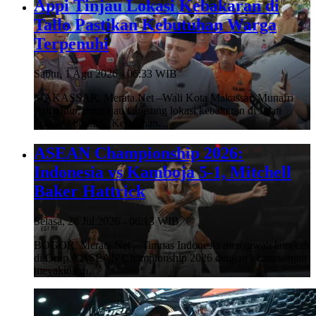
Appi Tinjau Lokasi Kebakaran di
Tallo Pastikan Kebutuhan Warga
Terpenuhi
Sabtu, 1 Agu 2026 - 06:33 WIB
MAKASSAR, Merata.Net –Wali Kota Makassar, Munafri
Arifuddin, meninjau langsung lokasi kebakaran di Jalan
Sultan Abdullah, Kelurahan…
ASEAN Championship 2026:
Indonesia vs Kamboja 5-1, Mitchell
Baker Hattrick
Selasa, 28 Jul 2026 - 06:13 WIB
BOGOR, Merata.Net – Timnas Indonesia mengawali langkah
di Grup A ASEAN Championship 2026 dengan kemenangan
meyakinkan…