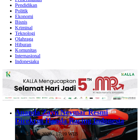
Pendidikan
Politik
Ekonomi
Bisnis
Kriminal
Teknologi
Olahraga
Hiburan
Komunitas
Internasional
Indonesiaku
Ananda Zayn Neymar Resmi
Direkrut Honda Racing Indonesia
Rabu, 5 Agu 2026 - 17:19 WIB