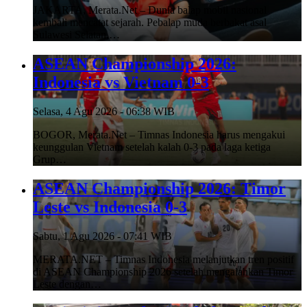
JAKARTA, Merata.Net – Dunia balap mobil nasional
kembali mencatat sejarah. Pebalap muda berbakat asal
Sulawesi Selatan,…
ASEAN Championship 2026:
Indonesia vs Vietnam 0-3
Selasa, 4 Agu 2026 - 06:38 WIB
BOGOR, Merata.Net – Timnas Indonesia harus mengakui
keunggulan Vietnam setelah kalah 0-3 pada laga ketiga
Grup…
ASEAN Championship 2026: Timor
Leste vs Indonesia 0-3
Sabtu, 1 Agu 2026 - 07:41 WIB
MERATA.NET – Timnas Indonesia melanjutkan tren positif
di ASEAN Championship 2026 setelah mengalahkan Timor
Leste dengan…