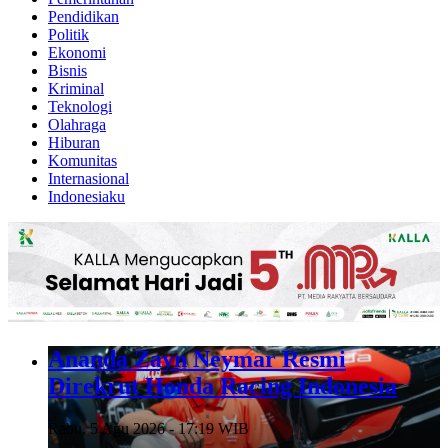
Pendidikan
Politik
Ekonomi
Bisnis
Kriminal
Teknologi
Olahraga
Hiburan
Komunitas
Internasional
Indonesiaku
Ananda Zayn Neymar Resmi
Direkrut Honda Racing Indonesia
Rabu, 5 Agu 2026 - 17:19 WIB