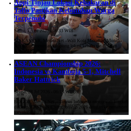
Appi Tinjau Lokasi Kebakaran di
Tallo Pastikan Kebutuhan Warga
Terpenuhi
Sabtu, 1 Agu 2026 - 06:33 WIB
MAKASSAR, Merata.Net –Wali Kota Makassar, Munafri
Arifuddin, meninjau langsung lokasi kebakaran di Jalan
Sultan Abdullah, Kelurahan…
ASEAN Championship 2026:
Indonesia vs Kamboja 5-1, Mitchell
Baker Hattrick
Selasa, 28 Jul 2026 - 06:13 WIB
BOGOR, Merata.Net – Timnas Indonesia mengawali langkah
di Grup A ASEAN Championship 2026 dengan kemenangan
meyakinkan…