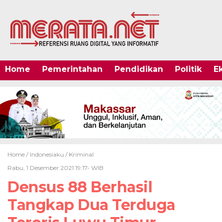
Home
Pemerintahan
Pendidikan
Politik
E
Home /
Indonesiaku
/
Kriminal
Rabu, 1 Desember 2021 19:17- WIB
Densus 88 Berhasil
Tangkap Dua Terduga