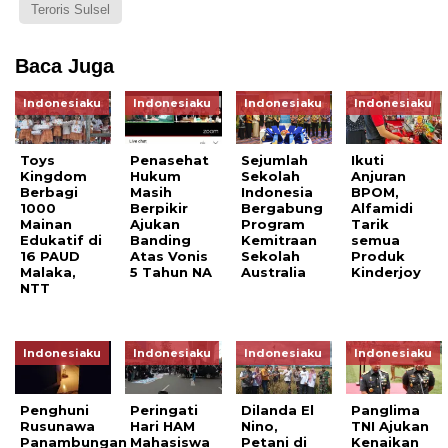
Teroris Sulsel
Baca Juga
Indonesiaku
Indonesiaku
Indonesiaku
Indonesiaku
Toys
Penasehat
Sejumlah
Ikuti
Kingdom
Hukum
Sekolah
Anjuran
Berbagi
Masih
Indonesia
BPOM,
1000
Berpikir
Bergabung
Alfamidi
Mainan
Ajukan
Program
Tarik
Edukatif di
Banding
Kemitraan
semua
16 PAUD
Atas Vonis
Sekolah
Produk
Malaka,
5 Tahun NA
Australia
Kinderjoy
NTT
Indonesiaku
Indonesiaku
Indonesiaku
Indonesiaku
Penghuni
Peringati
Dilanda El
Panglima
Rusunawa
Hari HAM
Nino,
TNI Ajukan
Panambungan
Mahasiswa
Petani di
Kenaikan