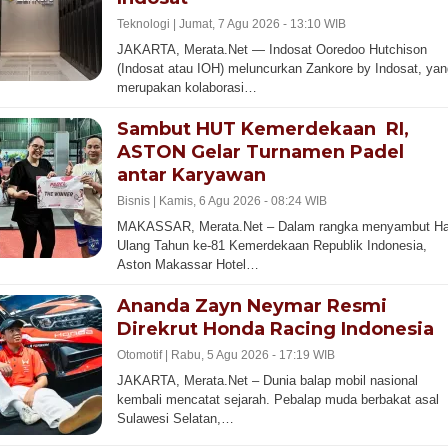
Teknologi |
Jumat, 7 Agu 2026 - 13:10 WIB
JAKARTA, Merata.Net — Indosat Ooredoo Hutchison
(Indosat atau IOH) meluncurkan Zankore by Indosat, yan
merupakan kolaborasi…
Sambut HUT Kemerdekaan RI,
ASTON Gelar Turnamen Padel
antar Karyawan
Bisnis |
Kamis, 6 Agu 2026 - 08:24 WIB
MAKASSAR, Merata.Net – Dalam rangka menyambut Ha
Ulang Tahun ke-81 Kemerdekaan Republik Indonesia,
Aston Makassar Hotel…
Ananda Zayn Neymar Resmi
Direkrut Honda Racing Indonesia
Otomotif |
Rabu, 5 Agu 2026 - 17:19 WIB
JAKARTA, Merata.Net – Dunia balap mobil nasional
kembali mencatat sejarah. Pebalap muda berbakat asal
Sulawesi Selatan,…