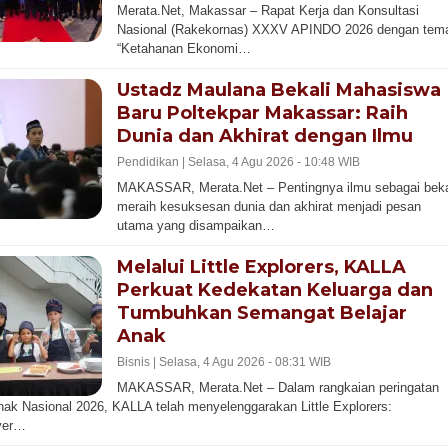
Merata.Net, Makassar – Rapat Kerja dan Konsultasi
Nasional (Rakekornas) XXXV APINDO 2026 dengan tem
“Ketahanan Ekonomi…
Ustadz Maulana Bekali Mahasiswa
Baru Poltekpar Makassar: Raih
Dunia dan Akhirat dengan Ilmu
Pendidikan |
Selasa, 4 Agu 2026 - 10:48 WIB
MAKASSAR, Merata.Net – Pentingnya ilmu sebagai beka
meraih kesuksesan dunia dan akhirat menjadi pesan
utama yang disampaikan…
Melalui Little Explorers, KALLA
Perkuat Kedekatan Keluarga dan
Tumbuhkan Semangat Belajar
Anak
Bisnis |
Selasa, 4 Agu 2026 - 08:31 WIB
MAKASSAR, Merata.Net – Dalam rangkaian peringatan
nak Nasional 2026, KALLA telah menyelenggarakan Little Explorers:
ver…