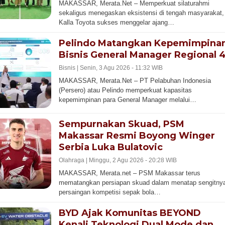
MAKASSAR, Merata.Net – Memperkuat silaturahmi
sekaligus menegaskan eksistensi di tengah masyarakat,
Kalla Toyota sukses menggelar ajang…
Pelindo Matangkan Kepemimpina
Bisnis General Manager Regional 
Bisnis |
Senin, 3 Agu 2026 - 11:32 WIB
MAKASSAR, Merata.Net – PT Pelabuhan Indonesia
(Persero) atau Pelindo memperkuat kapasitas
kepemimpinan para General Manager melalui…
Sempurnakan Skuad, PSM
Makassar Resmi Boyong Winger
Serbia Luka Bulatovic
Olahraga |
Minggu, 2 Agu 2026 - 20:28 WIB
MAKASSAR, Merata.net – PSM Makassar terus
mematangkan persiapan skuad dalam menatap sengitny
persaingan kompetisi sepak bola…
BYD Ajak Komunitas BEYOND
Kenali Teknologi Dual Mode dan