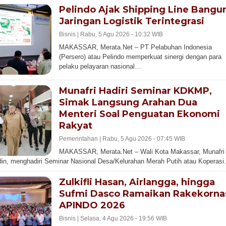
Pelindo Ajak Shipping Line Bangu
Jaringan Logistik Terintegrasi
Bisnis |
Rabu, 5 Agu 2026 - 10:32 WIB
MAKASSAR, Merata.Net – PT Pelabuhan Indonesia
(Persero) atau Pelindo memperkuat sinergi dengan para
pelaku pelayaran nasional…
Munafri Hadiri Seminar KDKMP,
Simak Langsung Arahan Dua
Menteri Soal Penguatan Ekonomi
Rakyat
Pemerintahan |
Rabu, 5 Agu 2026 - 07:45 WIB
MAKASSAR, Merata.Net – Wali Kota Makassar, Munafri
din, menghadiri Seminar Nasional Desa/Kelurahan Merah Putih atau Koperas
Zulkifli Hasan, Airlangga, hingga
Sufmi Dasco Ramaikan Rakekorna
APINDO 2026
Bisnis |
Selasa, 4 Agu 2026 - 19:56 WIB