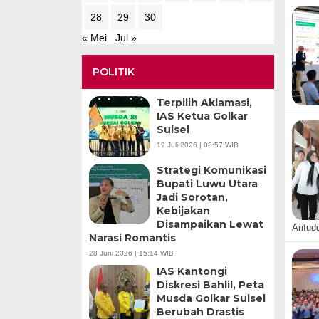
28
29
30
« Mei
Jul »
POLITIK
Terpilih Aklamasi,
IAS Ketua Golkar
Sulsel
19 Juli 2026 | 08:57 WIB
Strategi Komunikasi
Bupati Luwu Utara
Jadi Sorotan,
Kebijakan
Disampaikan Lewat
Arifud
Narasi Romantis
28 Juni 2026 | 15:14 WIB
IAS Kantongi
Diskresi Bahlil, Peta
Musda Golkar Sulsel
Berubah Drastis