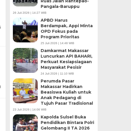
Ruas Jalan Rantepao-
Pangala-Baruppu
26 Juli 2026 | 14:27 WIB
APBD Harus
Berdampak, Appi Minta
i
OPD Fokus pada
Program Prioritas
25 Juli 2026 | 14:48 WIB
Damkarmat Makassar
Luncurkan API BAHARI,
Perkuat Kesiapsiagaan
Masyarakat Pesisir
24 Juli 2026 | 11:10 WIB
Perumda Pasar
Makassar Hadirkan
t
Beasiswa Kuliah untuk
Anak Pedagang di
Tujuh Pasar Tradisional
23 Juli 2026 | 14:06 WIB
Kapolda Sulsel Buka
Pendidikan Bintara Polri
Gelombang II TA 2026