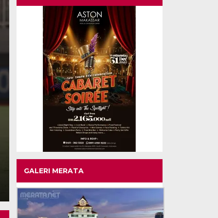
ASEAN Championship
Leste vs Indonesia 0-
Sabtu, 1 Agu 2026 - 07:41 WIB
MERATA.NET – Timnas Indonesia melanjutkan tren p
mengalahkan Timor Leste dengan…
GALERI MERATA