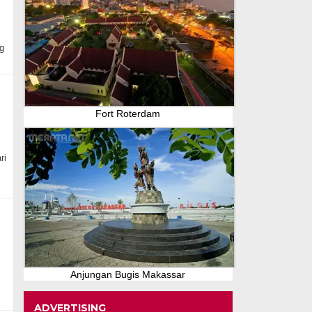
g
Fort Roterdam
ri
Anjungan Bugis Makassar
ADVERTISING