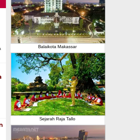
Balaikota Makassar
a
a
Sejarah Raja Tallo
n