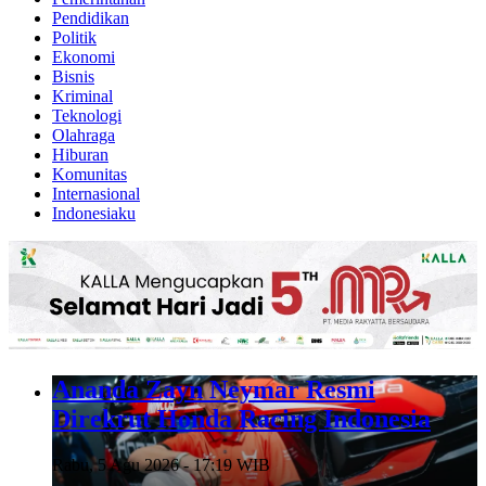
Pendidikan
Politik
Ekonomi
Bisnis
Kriminal
Teknologi
Olahraga
Hiburan
Komunitas
Internasional
Indonesiaku
Ananda Zayn Neymar Resmi
Direkrut Honda Racing Indonesia
Rabu, 5 Agu 2026 - 17:19 WIB