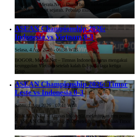
JAKARTA, Merata.Net – Dunia balap mobil nasional
kembali mencatat sejarah. Pebalap muda berbakat asal
Sulawesi Selatan,…
ASEAN Championship 2026:
Indonesia vs Vietnam 0-3
Selasa, 4 Agu 2026 - 06:38 WIB
BOGOR, Merata.Net – Timnas Indonesia harus mengakui
keunggulan Vietnam setelah kalah 0-3 pada laga ketiga
Grup…
ASEAN Championship 2026: Timor
Leste vs Indonesia 0-3
Sabtu, 1 Agu 2026 - 07:41 WIB
MERATA.NET – Timnas Indonesia melanjutkan tren positif
di ASEAN Championship 2026 setelah mengalahkan Timor
Leste dengan…