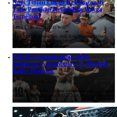
Appi Tinjau Lokasi Kebakaran di
Tallo Pastikan Kebutuhan Warga
Terpenuhi
Sabtu, 1 Agu 2026 - 06:33 WIB
MAKASSAR, Merata.Net –Wali Kota Makassar, Munafri
Arifuddin, meninjau langsung lokasi kebakaran di Jalan
Sultan Abdullah, Kelurahan…
ASEAN Championship 2026:
Indonesia vs Kamboja 5-1, Mitchell
Baker Hattrick
Selasa, 28 Jul 2026 - 06:13 WIB
BOGOR, Merata.Net – Timnas Indonesia mengawali langkah
di Grup A ASEAN Championship 2026 dengan kemenangan
meyakinkan…