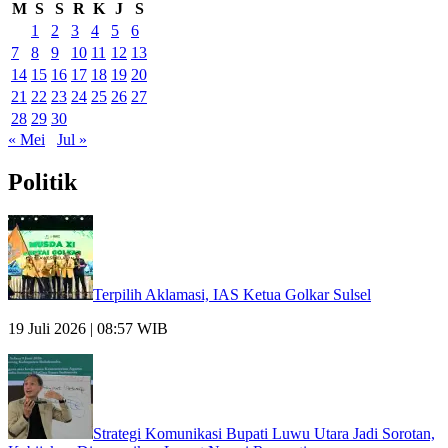
M
S
S
R
K
J
S
1
2
3
4
5
6
7
8
9
10
11
12
13
14
15
16
17
18
19
20
21
22
23
24
25
26
27
28
29
30
« Mei
Jul »
Politik
Terpilih Aklamasi, IAS Ketua Golkar Sulsel
19 Juli 2026 | 08:57 WIB
Strategi Komunikasi Bupati Luwu Utara Jadi Sorotan,