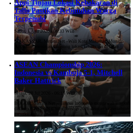
Appi Tinjau Lokasi Kebakaran di
Tallo Pastikan Kebutuhan Warga
Terpenuhi
Sabtu, 1 Agu 2026 - 06:33 WIB
MAKASSAR, Merata.Net –Wali Kota Makassar, Munafri
Arifuddin, meninjau langsung lokasi kebakaran di Jalan
Sultan Abdullah, Kelurahan…
ASEAN Championship 2026:
Indonesia vs Kamboja 5-1, Mitchell
Baker Hattrick
Selasa, 28 Jul 2026 - 06:13 WIB
BOGOR, Merata.Net – Timnas Indonesia mengawali langkah
di Grup A ASEAN Championship 2026 dengan kemenangan
meyakinkan…