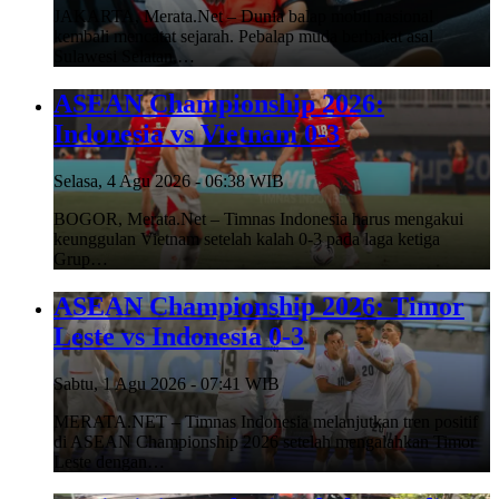
JAKARTA, Merata.Net – Dunia balap mobil nasional
kembali mencatat sejarah. Pebalap muda berbakat asal
Sulawesi Selatan,…
ASEAN Championship 2026:
Indonesia vs Vietnam 0-3
Selasa, 4 Agu 2026 - 06:38 WIB
BOGOR, Merata.Net – Timnas Indonesia harus mengakui
keunggulan Vietnam setelah kalah 0-3 pada laga ketiga
Grup…
ASEAN Championship 2026: Timor
Leste vs Indonesia 0-3
Sabtu, 1 Agu 2026 - 07:41 WIB
MERATA.NET – Timnas Indonesia melanjutkan tren positif
di ASEAN Championship 2026 setelah mengalahkan Timor
Leste dengan…