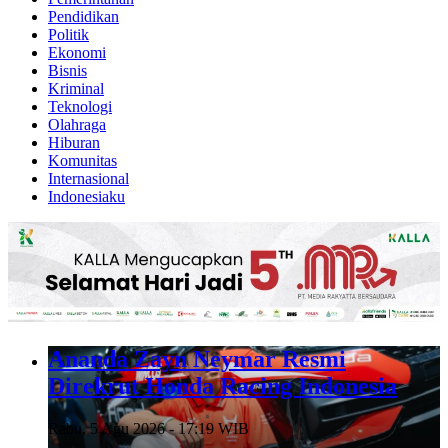
Pendidikan
Politik
Ekonomi
Bisnis
Kriminal
Teknologi
Olahraga
Hiburan
Komunitas
Internasional
Indonesiaku
Ananda Zayn Neymar Resmi
Direkrut Honda Racing Indonesia
Rabu, 5 Agu 2026 - 17:19 WIB