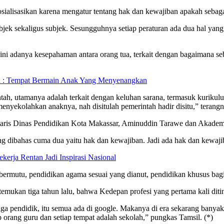
sosialisasikan karena mengatur tentang hak dan kewajiban apakah sebag
objek sekaligus subjek. Sesungguhnya setiap peraturan ada dua hal yang
i ini adanya kesepahaman antara orang tua, terkait dengan bagaimana s
ra : Tempat Bermain Anak Yang Menyenangkan
ntah, utamanya adalah terkait dengan keluhan sarana, termasuk kuriku
enyekolahkan anaknya, nah disitulah pemerintah hadir disitu,” terangn
retaris Dinas Pendidikan Kota Makassar, Aminuddin Tarawe dan Akademi
dibahas cuma dua yaitu hak dan kewajiban. Jadi ada hak dan kewajiba
kerja Rentan Jadi Inspirasi Nasional
bermutu, pendidikan agama sesuai yang dianut, pendidikan khusus bagi
emukan tiga tahun lalu, bahwa Kedepan profesi yang pertama kali diti
ga pendidik, itu semua ada di google. Makanya di era sekarang banya
 orang guru dan setiap tempat adalah sekolah,” pungkas Tamsil. (*)