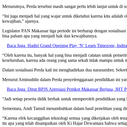
Menurutnya, Perda tersebut masih sangat perlu lebih lanjut untuk di 
“Ini juga menjadi hal yang wajar untuk diketahui karena kita adalah 
kewajiban,” ujarnya.
Legislator PAN Makassar tiga periode ini berharap dengan sosialisas
bisa paham apa yang menjadi hak dan kewajibannya.
Baca Juga
Hadiri Grand Opening Play ‘N’ Learn Timezone, Indi
“Oleh karena itu, banyak hal yang bisa menjadi catatan untuk pemeri
keseluruhan, karena ada orang yang sama sekali tidak mampu untuk m
Dalam sosialisasi Perda kali ini menghadirkan dua narasumber, Sek
Menurut Aminuddin dalam Perda penyelenggaraan pendidikan ini yang 
Baca Juga
Dirut BPJS Apresiasi Pemkot Makassar Berjasa, JHT Pe
“Jadi setiap peserta didik berhak untuk memperoleh pendidikan yang 
Sementara, Andi Tamsil menambahkan dalam hasil penelitian yang dit
“Karena efek kecanggihan teknologi semua yang dikerjakan oleh tena
itu apa yang telah disampaikan oleh Ki Hajar Dewantara bahwa setiap