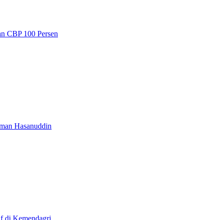
ran CBP 100 Persen
aman Hasanuddin
if di Kemendagri