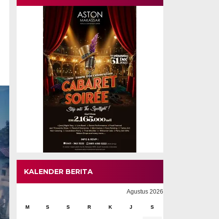
KALENDER BERITA
Agustus 2026
M
S
S
R
K
J
S