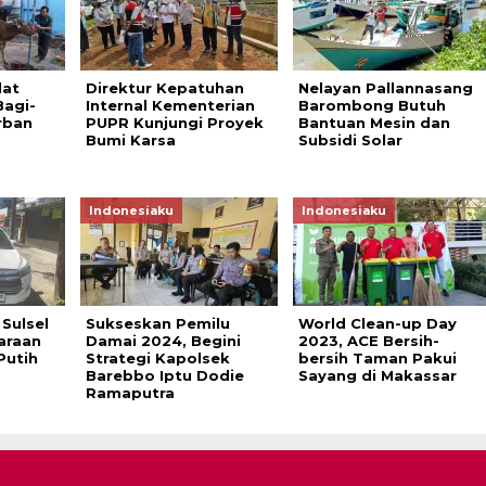
lat
Direktur Kepatuhan
Nelayan Pallannasang
Bagi-
Internal Kementerian
Barombong Butuh
rban
PUPR Kunjungi Proyek
Bantuan Mesin dan
Bumi Karsa
Subsidi Solar
Indonesiaku
Indonesiaku
 Sulsel
Sukseskan Pemilu
World Clean-up Day
araan
Damai 2024, Begini
2023, ACE Bersih-
Putih
Strategi Kapolsek
bersih Taman Pakui
Barebbo Iptu Dodie
Sayang di Makassar
Ramaputra