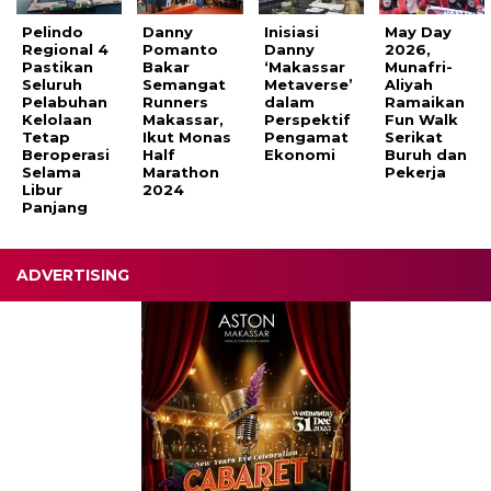
Pelindo
Danny
Inisiasi
May Day
Regional 4
Pomanto
Danny
2026,
Pastikan
Bakar
‘Makassar
Munafri-
Seluruh
Semangat
Metaverse’
Aliyah
Pelabuhan
Runners
dalam
Ramaikan
Kelolaan
Makassar,
Perspektif
Fun Walk
Tetap
Ikut Monas
Pengamat
Serikat
Beroperasi
Half
Ekonomi
Buruh dan
Selama
Marathon
Pekerja
Libur
2024
Panjang
ADVERTISING