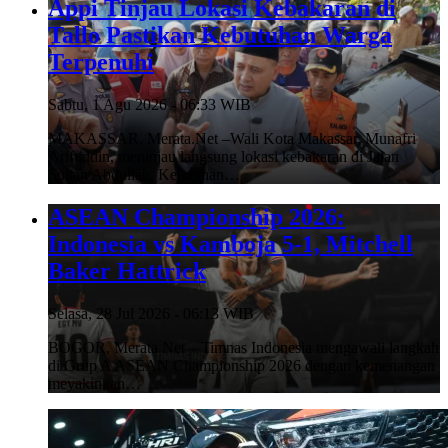
Appi Tinjau Lokasi Kebakaran di
Tallo Pastikan Kebutuhan Warga
Terpenuhi
Sabtu, 1 Agu 2026 - 06:33 WIB
MAKASSAR, Merata.Net –Wali Kota Makassar, Munafri
Arifuddin, meninjau langsung lokasi kebakaran di Jalan
Sultan Abdullah, Kelurahan…
ASEAN Championship 2026:
Indonesia vs Kamboja 5-1, Mitchell
Baker Hattrick
Selasa, 28 Jul 2026 - 06:13 WIB
BOGOR, Merata.Net – Timnas Indonesia mengawali langkah
di Grup A ASEAN Championship 2026 dengan kemenangan
meyakinkan…