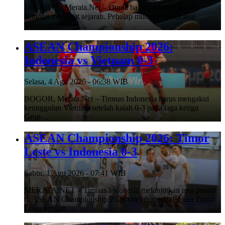
JAKARTA, Merata.Net – Dunia balap mobil nasional
kembali mencatat sejarah. Pebalap muda berbakat asal
Sulawesi Selatan,…
ASEAN Championship 2026:
Indonesia vs Vietnam 0-3
Selasa, 4 Agu 2026 - 06:38 WIB
BOGOR, Merata.Net – Timnas Indonesia harus mengakui
keunggulan Vietnam setelah kalah 0-3 pada laga ketiga
Grup…
ASEAN Championship 2026: Timor
Leste vs Indonesia 0-3
Sabtu, 1 Agu 2026 - 07:41 WIB
MERATA.NET – Timnas Indonesia melanjutkan tren positif
di ASEAN Championship 2026 setelah mengalahkan Timor
Leste dengan…