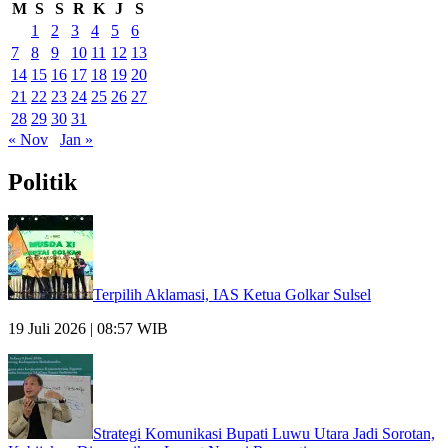
M
S
S
R
K
J
S
1
2
3
4
5
6
7
8
9
10
11
12
13
14
15
16
17
18
19
20
21
22
23
24
25
26
27
28
29
30
31
« Nov
Jan »
Politik
Terpilih Aklamasi, IAS Ketua Golkar Sulsel
19 Juli 2026 | 08:57 WIB
Strategi Komunikasi Bupati Luwu Utara Jadi Sorotan,