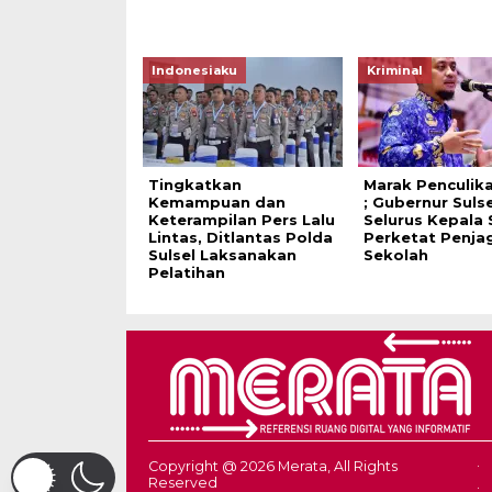
Indonesiaku
Kriminal
Tingkatkan
Marak Penculik
Kemampuan dan
; Gubernur Suls
Keterampilan Pers Lalu
Selurus Kepala 
Lintas, Ditlantas Polda
Perketat Penja
Sulsel Laksanakan
Sekolah
Pelatihan
Copyright @ 2026 Merata, All Rights
Reserved