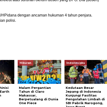
 KUHPidana dengan ancaman hukuman 4 tahun penjara.
n polisi.
Hiburan
Indonesiaku
inisi
Malam Pergantian
Kedutaan Besar
 Earth
Tahun di Claro
Jepang di Indonesia
n
Makassar,
Kunjungi Fasilitas
Berpetualang di Dunia
Pengolahan Limbah di
One Piece
SBI Pabrik Narogong,
Jawa Barat