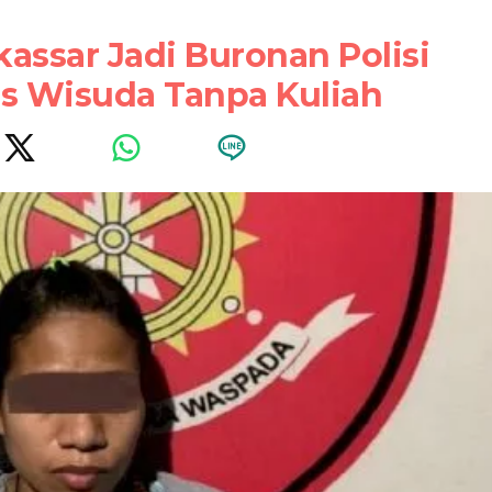
ssar Jadi Buronan Polisi
us Wisuda Tanpa Kuliah