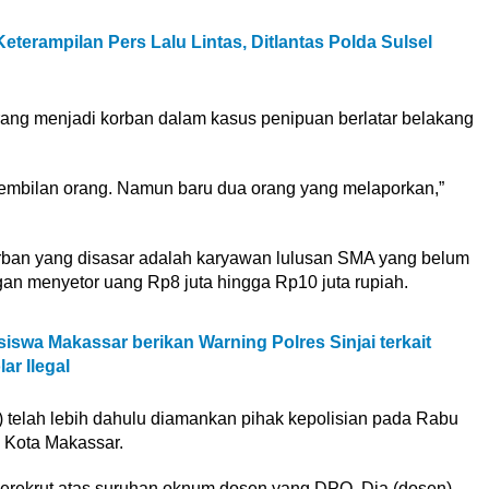
erampilan Pers Lalu Lintas, Ditlantas Polda Sulsel
ng menjadi korban dalam kasus penipuan berlatar belakang
 sembilan orang. Namun baru dua orang yang melaporkan,”
orban yang disasar adalah karyawan lulusan SMA yang belum
n menyetor uang Rp8 juta hingga Rp10 juta rupiah.
swa Makassar berikan Warning Polres Sinjai terkait
r Ilegal
) telah lebih dahulu diamankan pihak kepolisian pada Rabu
6 Kota Makassar.
merekrut atas suruhan oknum dosen yang DPO. Dia (dosen)