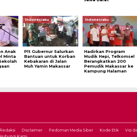
Indonesiaku
Indonesiaku
an Anak
Plt Gubernur Salurkan
Hadirkan Program
el Minta
Bantuan untuk Korban
Mudik Hepi, Telkomsel
Sekolah
Kebakaran di Jalan
Berangkatkan 200
gaan
Muh Yamin Makassar
Pemudik Makassar ke
Kampung Halaman
Redaksi
Disclaimer
Pedoman Media Siber
Kode Etik
Visi d
Hubungi Kami