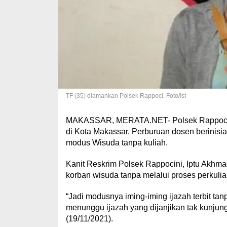
TF (35) diamankan Polsek Rappoci. Foto/Ist
MAKASSAR, MERATA.NET- Polsek Rappocini
di Kota Makassar. Perburuan dosen berinisi
modus Wisuda tanpa kuliah.
Kanit Reskrim Polsek Rappocini, Iptu Akhm
korban wisuda tanpa melalui proses perkuli
“Jadi modusnya iming-iming ijazah terbit ta
menunggu ijazah yang dijanjikan tak kunjung
(19/11/2021).