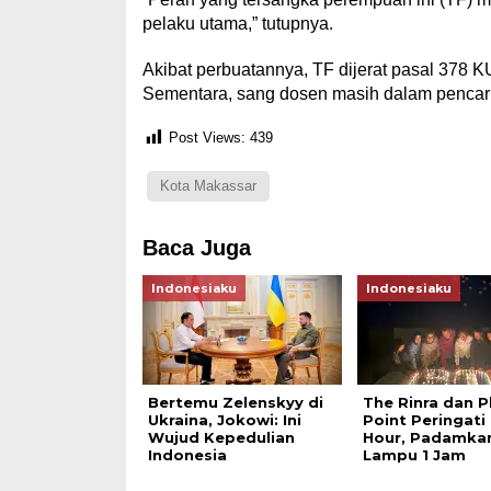
pelaku utama,” tutupnya.
Akibat perbuatannya, TF dijerat pasal 378
Sementara, sang dosen masih dalam pencaria
Post Views:
439
Kota Makassar
Baca Juga
Indonesiaku
Indonesiaku
Bertemu Zelenskyy di
The Rinra dan Ph
Ukraina, Jokowi: Ini
Point Peringati
Wujud Kepedulian
Hour, Padamka
Indonesia
Lampu 1 Jam