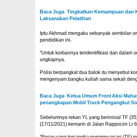
Baca Juga
Tingkatkan Kemampuan dan Ket
Laksanakan Pelatihan
Iptu Akhmad mengaku sebanyak sembilan ora
pendidikan ini.
“Untuk korbannya teridentifikasi dan dalam
ungkapnya.
Polisi berpangkat dua balok itu menyebut k
mengenyam bangku kuliah sama sekali denga
Baca Juga
Ketua Umum Front Aksi Mahasi
penangkapan Mobil Truck Pengangkut Sola
Sebelumnya rekan YL yang berinisial TF (35
(17/11/2021) kemarin di Jalan Rappocini Lr 
“Peran yang tersangka perempuan ini (TF) 