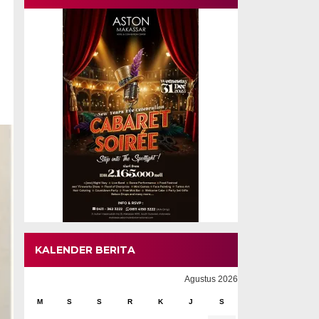
KALENDER BERITA
Agustus 2026
M
S
S
R
K
J
S