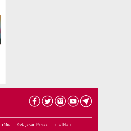
an Misi
Kebijakan Privasi
Info Iklan