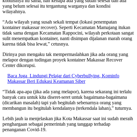
kondisinya itu sama, nah kenapa ada yang sudah selesai dan ada
yang belum selesai itu tergantung warganya dan kondisi
wilayahnya.
“Ada wilayah yang susah sekali tempat (lokasi penempatan
kontainer makassar recover). Seperti Kecamatan Mamajang itukan
tidak sama dengan Kecamatan Rappocini, wilayah perkotaan sangat
sulit menempatkan kontainer, nanti disimpan dijalanan marah orang
karena tidak bisa lewat,” cetusnya.
Dirinya pun mengaku tak mempermaslahkan jika ada orang yang
melapor dengan tudingan proyek kontainer Makassar Recover
Center dikorupsi.
Baca Juga
Lindungi Pelajar dari Cyberbullying, Kominfo
Makassar Beri Edukasi Keamanan Siber
“Tidak apa-apa (jika ada yang melapor), karena sekarang ini terlalu
banyak cara untuk kita diseret-seret untuk bagaimana-bagaimana
(dicarikan masalah) tapi yah begitulah sebenarnya orang yang
membangun itu begitulah kendalanya (terkendala lahan),” tuturnya.
Lebih jauh ia menjelaskan jika Kota Makassar saat ini sudah meraih
penghargaan sebagai pemerintah yang tanggap terhadap
penanganan Covid-19.