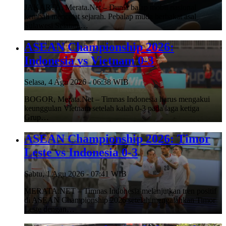
JAKARTA, Merata.Net – Dunia balap mobil nasional
kembali mencatat sejarah. Pebalap muda berbakat asal
Sulawesi Selatan,…
ASEAN Championship 2026:
Indonesia vs Vietnam 0-3
Selasa, 4 Agu 2026 - 06:38 WIB
BOGOR, Merata.Net – Timnas Indonesia harus mengakui
keunggulan Vietnam setelah kalah 0-3 pada laga ketiga
Grup…
ASEAN Championship 2026: Timor
Leste vs Indonesia 0-3
Sabtu, 1 Agu 2026 - 07:41 WIB
MERATA.NET – Timnas Indonesia melanjutkan tren positif
di ASEAN Championship 2026 setelah mengalahkan Timor
Leste dengan…