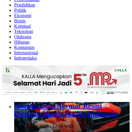
Pendidikan
Politik
Ekonomi
Bisnis
Kriminal
Teknologi
Olahraga
Hiburan
Komunitas
Internasional
Indonesiaku
Ananda Zayn Neymar Resmi
Direkrut Honda Racing Indonesia
Rabu, 5 Agu 2026 - 17:19 WIB