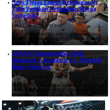
Appi Tinjau Lokasi Kebakaran di
Tallo Pastikan Kebutuhan Warga
Terpenuhi
Sabtu, 1 Agu 2026 - 06:33 WIB
MAKASSAR, Merata.Net –Wali Kota Makassar, Munafri
Arifuddin, meninjau langsung lokasi kebakaran di Jalan
Sultan Abdullah, Kelurahan…
ASEAN Championship 2026:
Indonesia vs Kamboja 5-1, Mitchell
Baker Hattrick
Selasa, 28 Jul 2026 - 06:13 WIB
BOGOR, Merata.Net – Timnas Indonesia mengawali langkah
di Grup A ASEAN Championship 2026 dengan kemenangan
meyakinkan…