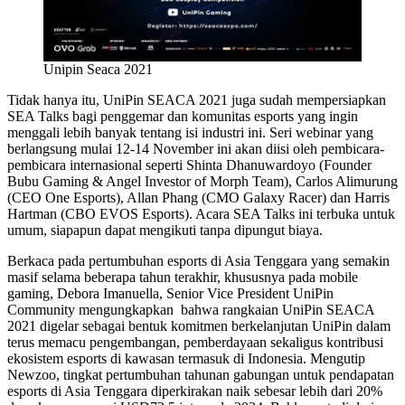
Unipin Seaca 2021
Tidak hanya itu, UniPin SEACA 2021 juga sudah mempersiapkan
SEA Talks bagi penggemar dan komunitas esports yang ingin
menggali lebih banyak tentang isi industri ini. Seri webinar yang
berlangsung mulai 12-14 November ini akan diisi oleh pembicara-
pembicara internasional seperti Shinta Dhanuwardoyo (Founder
Bubu Gaming & Angel Investor of Morph Team), Carlos Alimurung
(CEO One Esports), Allan Phang (CMO Galaxy Racer) dan Harris
Hartman (CBO EVOS Esports). Acara SEA Talks ini terbuka untuk
umum, siapapun dapat mengikuti tanpa dipungut biaya.
Berkaca pada pertumbuhan esports di Asia Tenggara yang semakin
masif selama beberapa tahun terakhir, khususnya pada mobile
gaming, Debora Imanuella, Senior Vice President UniPin
Community mengungkapkan bahwa rangkaian UniPin SEACA
2021 digelar sebagai bentuk komitmen berkelanjutan UniPin dalam
terus memacu pengembangan, pemberdayaan sekaligus kontribusi
ekosistem esports di kawasan termasuk di Indonesia. Mengutip
Newzoo, tingkat pertumbuhan tahunan gabungan untuk pendapatan
esports di Asia Tenggara diperkirakan naik sebesar lebih dari 20%