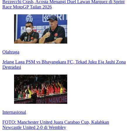
Bezzecchi Crash, Acosta Menangi Duel Lawan Marquez di Sprint
Race MotoGP Tailan 2026
Olahraga
Jelang Laga PSM vs Bhayangkara FC, Tekad Juku Eja Jauhi Zona
Degradasi
Internasional
FOTO: Manchester United Juara Carabao Cup, Kalahkan
Newcastle United 2-0 di Wembley