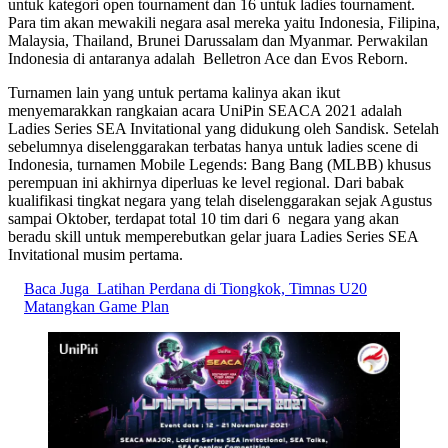
untuk kategori open tournament dan 16 untuk ladies tournament.
Para tim akan mewakili negara asal mereka yaitu Indonesia, Filipina,
Malaysia, Thailand, Brunei Darussalam dan Myanmar. Perwakilan
Indonesia di antaranya adalah Belletron Ace dan Evos Reborn.
Turnamen lain yang untuk pertama kalinya akan ikut
menyemarakkan rangkaian acara UniPin SEACA 2021 adalah
Ladies Series SEA Invitational yang didukung oleh Sandisk. Setelah
sebelumnya diselenggarakan terbatas hanya untuk ladies scene di
Indonesia, turnamen Mobile Legends: Bang Bang (MLBB) khusus
perempuan ini akhirnya diperluas ke level regional. Dari babak
kualifikasi tingkat negara yang telah diselenggarakan sejak Agustus
sampai Oktober, terdapat total 10 tim dari 6 negara yang akan
beradu skill untuk memperebutkan gelar juara Ladies Series SEA
Invitational musim pertama.
Baca Juga
Latihan Perdana di Tiongkok, Timnas U20
Matangkan Game Plan