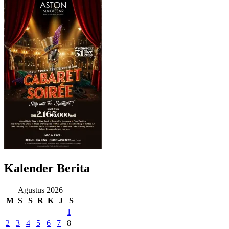
Kalender Berita
Agustus 2026
M
S
S
R
K
J
S
1
2
3
4
5
6
7
8