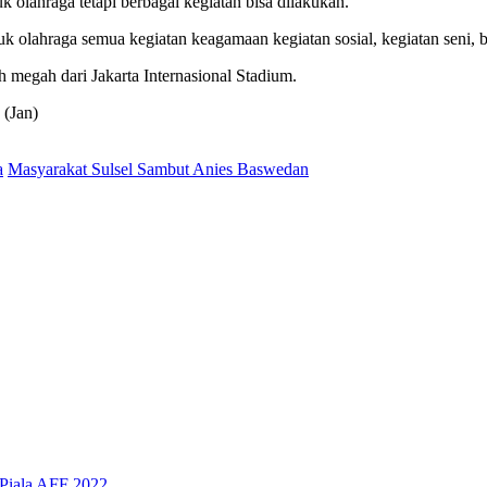
olahraga tetapi berbagai kegiatan bisa dilakukan.
k olahraga semua kegiatan keagamaan kegiatan sosial, kegiatan seni, bis
 megah dari Jakarta Internasional Stadium.
 (Jan)
a
Masyarakat Sulsel Sambut Anies Baswedan
Piala AFF 2022