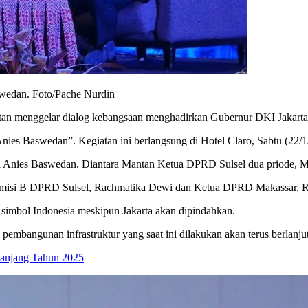
wedan. Foto/Pache Nurdin
menggelar dialog kebangsaan menghadirkan Gubernur DKI Jakarta
es Baswedan”. Kegiatan ini berlangsung di Hotel Claro, Sabtu (22/1
ta Anies Baswedan. Diantara Mantan Ketua DPRD Sulsel dua priode
Komisi B DPRD Sulsel, Rachmatika Dewi dan Ketua DPRD Makassar, Ru
simbol Indonesia meskipun Jakarta akan dipindahkan.
pembangunan infrastruktur yang saat ini dilakukan akan terus berlanjut
panjang Tahun 2025