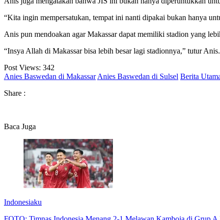
Anis juga mengatakan bahwa JIS ini bukan hanya diperuntukkan untuk 
“Kita ingin mempersatukan, tempat ini nanti dipakai bukan hanya untu
Anis pun mendoakan agar Makassar dapat memiliki stadion yang lebih
“Insya Allah di Makassar bisa lebih besar lagi stadionnya,” tutur Anis.
Post Views:
342
Anies Baswedan di Makassar
Anies Baswedan di Sulsel
Berita Utam
Share :
Baca Juga
Indonesiaku
FOTO: Timnas Indonesia Menang 2-1 Melawan Kamboja di Grup A 