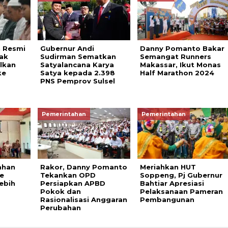
 Resmi
Gubernur Andi
Danny Pomanto Bakar
jak
Sudirman Sematkan
Semangat Runners
lkan
Satyalancana Karya
Makassar, Ikut Monas
ke
Satya kepada 2.398
Half Marathon 2024
PNS Pemprov Sulsel
Pemerintahan
Pemerintahan
ahan
Rakor, Danny Pomanto
Meriahkan HUT
ne
Tekankan OPD
Soppeng, Pj Gubernur
Lebih
Persiapkan APBD
Bahtiar Apresiasi
Pokok dan
Pelaksanaan Pameran
Rasionalisasi Anggaran
Pembangunan
Perubahan