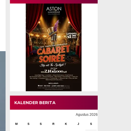
KALENDER BERITA
Agustus 2026
M
S
S
R
K
J
S