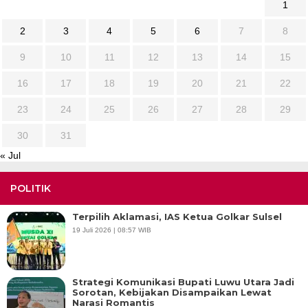
1
2
3
4
5
6
7
8
9
10
11
12
13
14
15
16
17
18
19
20
21
22
23
24
25
26
27
28
29
30
31
« Jul
POLITIK
Terpilih Aklamasi, IAS Ketua Golkar Sulsel
19 Juli 2026 | 08:57 WIB
Strategi Komunikasi Bupati Luwu Utara Jadi
Sorotan, Kebijakan Disampaikan Lewat
Narasi Romantis