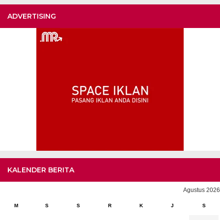
ADVERTISING
KALENDER BERITA
Agustus 2026
M
S
S
R
K
J
S