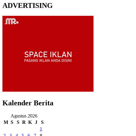
ADVERTISING
Kalender Berita
Agustus 2026
M
S
S
R
K
J
S
1
2
3
4
5
6
7
8