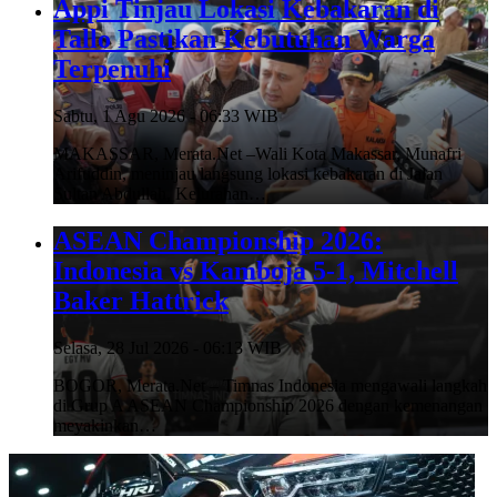
Appi Tinjau Lokasi Kebakaran di
Tallo Pastikan Kebutuhan Warga
Terpenuhi
Sabtu, 1 Agu 2026 - 06:33 WIB
MAKASSAR, Merata.Net –Wali Kota Makassar, Munafri
Arifuddin, meninjau langsung lokasi kebakaran di Jalan
Sultan Abdullah, Kelurahan…
ASEAN Championship 2026:
Indonesia vs Kamboja 5-1, Mitchell
Baker Hattrick
Selasa, 28 Jul 2026 - 06:13 WIB
BOGOR, Merata.Net – Timnas Indonesia mengawali langkah
di Grup A ASEAN Championship 2026 dengan kemenangan
meyakinkan…