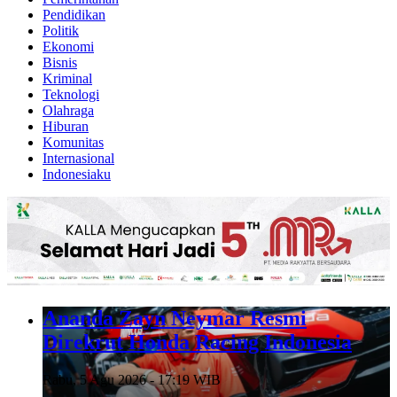
Pendidikan
Politik
Ekonomi
Bisnis
Kriminal
Teknologi
Olahraga
Hiburan
Komunitas
Internasional
Indonesiaku
Ananda Zayn Neymar Resmi
Direkrut Honda Racing Indonesia
Rabu, 5 Agu 2026 - 17:19 WIB