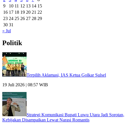
9
10
11
12
13
14
15
16
17
18
19
20
21
22
23
24
25
26
27
28
29
30
31
« Jul
Politik
Terpilih Aklamasi, IAS Ketua Golkar Sulsel
19 Juli 2026 | 08:57 WIB
Strategi Komunikasi Bupati Luwu Utara Jadi Sorotan,
Kebijakan Disampaikan Lewat Narasi Romantis