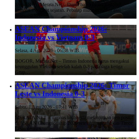
JAKARTA, Merata.Net – Dunia balap mobil nasional
kembali mencatat sejarah. Pebalap muda berbakat asal
Sulawesi Selatan,…
ASEAN Championship 2026:
Indonesia vs Vietnam 0-3
Selasa, 4 Agu 2026 - 06:38 WIB
BOGOR, Merata.Net – Timnas Indonesia harus mengakui
keunggulan Vietnam setelah kalah 0-3 pada laga ketiga
Grup…
ASEAN Championship 2026: Timor
Leste vs Indonesia 0-3
Sabtu, 1 Agu 2026 - 07:41 WIB
MERATA.NET – Timnas Indonesia melanjutkan tren positif
di ASEAN Championship 2026 setelah mengalahkan Timor
Leste dengan…