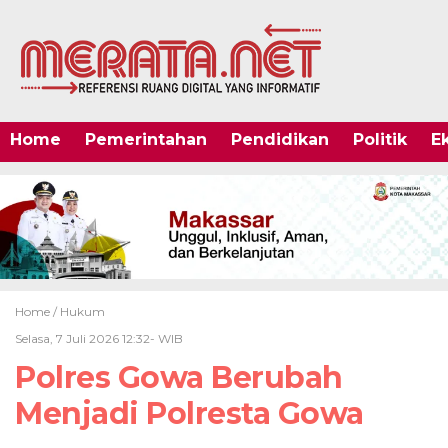
Home
Pemerintahan
Pendidikan
Politik
E
Home /
Hukum
Selasa, 7 Juli 2026 12:32- WIB
Polres Gowa Berubah
Menjadi Polresta Gowa