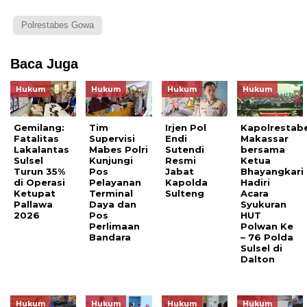
Polrestabes Gowa
Baca Juga
Hukum
Hukum
Hukum
Hukum
Gemilang:
Tim
Irjen Pol
Kapolrestab
Fatalitas
Supervisi
Endi
Makassar
Lakalantas
Mabes Polri
Sutendi
bersama
Sulsel
Kunjungi
Resmi
Ketua
Turun 35%
Pos
Jabat
Bhayangkari
di Operasi
Pelayanan
Kapolda
Hadiri
Ketupat
Terminal
Sulteng
Acara
Pallawa
Daya dan
Syukuran
2026
Pos
HUT
Perlimaan
Polwan Ke
Bandara
– 76 Polda
Sulsel di
Dalton
Hukum
Hukum
Hukum
Hukum