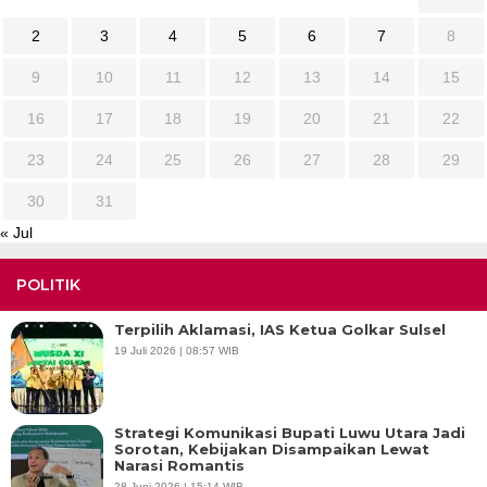
2
3
4
5
6
7
8
9
10
11
12
13
14
15
16
17
18
19
20
21
22
23
24
25
26
27
28
29
30
31
« Jul
POLITIK
Terpilih Aklamasi, IAS Ketua Golkar Sulsel
19 Juli 2026 | 08:57 WIB
Strategi Komunikasi Bupati Luwu Utara Jadi
Sorotan, Kebijakan Disampaikan Lewat
Narasi Romantis
28 Juni 2026 | 15:14 WIB