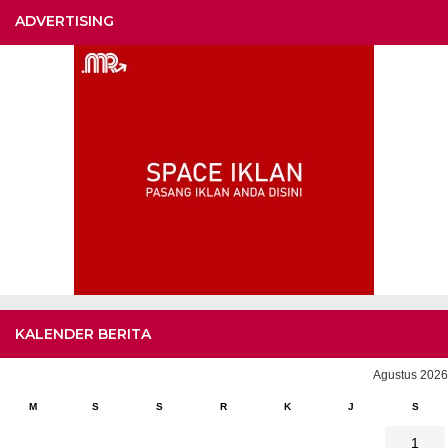
ADVERTISING
KALENDER BERITA
Agustus 2026
M
S
S
R
K
J
S
1