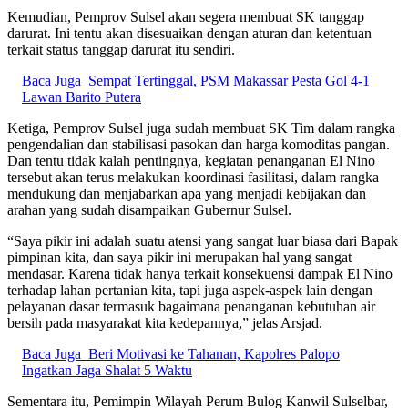
Kemudian, Pemprov Sulsel akan segera membuat SK tanggap
darurat. Ini tentu akan disesuaikan dengan aturan dan ketentuan
terkait status tanggap darurat itu sendiri.
Baca Juga
Sempat Tertinggal, PSM Makassar Pesta Gol 4-1
Lawan Barito Putera
Ketiga, Pemprov Sulsel juga sudah membuat SK Tim dalam rangka
pengendalian dan stabilisasi pasokan dan harga komoditas pangan.
Dan tentu tidak kalah pentingnya, kegiatan penanganan El Nino
tersebut akan terus melakukan koordinasi fasilitasi, dalam rangka
mendukung dan menjabarkan apa yang menjadi kebijakan dan
arahan yang sudah disampaikan Gubernur Sulsel.
“Saya pikir ini adalah suatu atensi yang sangat luar biasa dari Bapak
pimpinan kita, dan saya pikir ini merupakan hal yang sangat
mendasar. Karena tidak hanya terkait konsekuensi dampak El Nino
terhadap lahan pertanian kita, tapi juga aspek-aspek lain dengan
pelayanan dasar termasuk bagaimana penanganan kebutuhan air
bersih pada masyarakat kita kedepannya,” jelas Arsjad.
Baca Juga
Beri Motivasi ke Tahanan, Kapolres Palopo
Ingatkan Jaga Shalat 5 Waktu
Sementara itu, Pemimpin Wilayah Perum Bulog Kanwil Sulselbar,