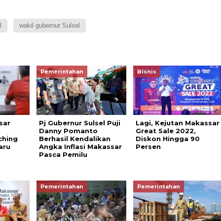
l
wakil gubernur Sulsel
Pemerintahan
Bisnis
sar
Pj Gubernur Sulsel Puji
Lagi, Kejutan Makassar
Danny Pomanto
Great Sale 2022,
ching
Berhasil Kendalikan
Diskon Hingga 90
aru
Angka Inflasi Makassar
Persen
Pasca Pemilu
Pemerintahan
Pemerintahan