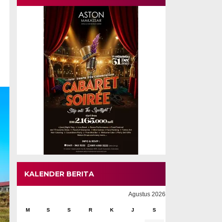
KALENDER BERITA
Agustus 2026
M
S
S
R
K
J
S