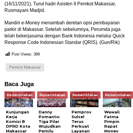
(16/11/2021). Turut hadir Asisten II Pemkot Makassar,
Rusmayani Madjid.
Mandiri e-Money menambah deretan opsi pembayaran
parkir di Makassar. Setelah sebelumnya, Perumda juga
telah bekerjasama dengan Bank Indonesia melalui Quick
Response Code Indonesian Standar (QRIS). (Gun/Rik)
Post Views:
389
Pemkot Makassar
Baca Juga
Pemerintahan
Pemerintahan
Pemerintahan
Pemerintahan
Kunjungan
Danny
Pemprov
Wawali
Kerja
Pomanto:
Sulsel
Fatma
Komisi B
Tiga Pilar
Terus
Pimpin
DPRD Kota
Wujudkan
Perkuat
Rapat
Makassar
Pemilu
Layanan
Monev