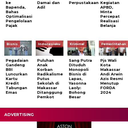
ke
Damai dan
Perpustakaan
Kegiatan
Bapenda,
Adil
APBD,
Bahas
Minta
Optimalisasi
Percepat
Pengelolaan
Realisasi
Pajak
Belanja
Bisnis
Indonesiaku
Kriminal
Pemerintahan
Pegadaian
Puluhan
Sang Putra
Pjs Wali
Gandeng
Anak
Dituduh
Kota
BRI
Korban
Monopoli
Makassar
Luncurkan
Radikalisme
Bisnis di
Andi Arwin
Kartu
Putus
Lapas,
Azis Resmi
Kredit
Sekolah di
Yasonna
Menutup
Tabungan
Makassar
Laoly:
FORDA
Emas
Ditanggung
Bohong
2024
Pemkot
Besar
ADVERTISING