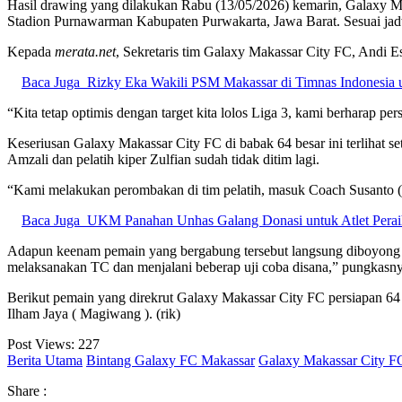
Hasil drawing yang dilakukan Rabu (13/05/2026) kemarin, Galaxy M
Stadion Purnawarman Kabupaten Purwakarta, Jawa Barat. Sesuai jad
Kepada
merata.net
, Sekretaris tim Galaxy Makassar City FC, Andi E
Baca Juga
Rizky Eka Wakili PSM Makassar di Timnas Indonesia 
“Kita tetap optimis dengan target kita lolos Liga 3, kami berharap pe
Keseriusan Galaxy Makassar City FC di babak 64 besar ini terlihat 
Amzali dan pelatih kiper Zulfian sudah tidak ditim lagi.
“Kami melakukan perombakan di tim pelatih, masuk Coach Susanto ( 
Baca Juga
UKM Panahan Unhas Galang Donasi untuk Atlet Perai
Adapun keenam pemain yang bergabung tersebut langsung diboyong m
melaksanakan TC dan menjalani beberap uji coba disana,” pungkasny
Berikut pemain yang direkrut Galaxy Makassar City FC persiapan 64 b
Ilham Jaya ( Magiwang ). (rik)
Post Views:
227
Berita Utama
Bintang Galaxy FC Makassar
Galaxy Makassar City F
Share :