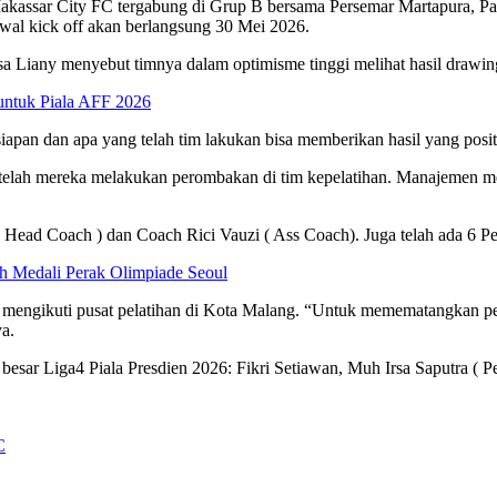
akassar City FC tergabung di Grup B bersama Persemar Martapura, Pa
wal kick off akan berlangsung 30 Mei 2026.
sa Liany menyebut timnya dalam optimisme tinggi melihat hasil drawi
untuk Piala AFF 2026
rsiapan dan apa yang telah tim lakukan bisa memberikan hasil yang posi
setelah mereka melakukan perombakan di tim kepelatihan. Manajemen mel
Head Coach ) dan Coach Rici Vauzi ( Ass Coach). Juga telah ada 6 P
h Medali Perak Olimpiade Seoul
engikuti pusat pelatihan di Kota Malang. “Untuk memematangkan persi
a.
esar Liga4 Piala Presdien 2026: Fikri Setiawan, Muh Irsa Saputra ( Pe
C