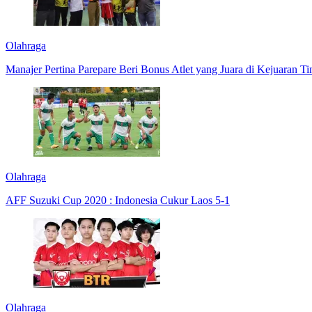
Olahraga
Manajer Pertina Parepare Beri Bonus Atlet yang Juara di Kejuaran Ti
Olahraga
AFF Suzuki Cup 2020 : Indonesia Cukur Laos 5-1
Olahraga