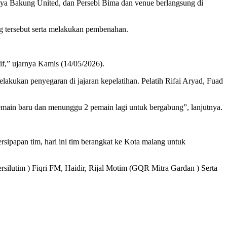
ya Bakung United, dan Persebi Bima dan venue berlangsung di
ng tersebut serta melakukan pembenahan.
tif,” ujarnya Kamis (14/05/2026).
akukan penyegaran di jajaran kepelatihan. Pelatih Rifai Aryad, Fuad
emain baru dan menunggu 2 pemain lagi untuk bergabung”, lanjutnya.
papan tim, hari ini tim berangkat ke Kota malang untuk
rsilutim ) Fiqri FM, Haidir, Rijal Motim (GQR Mitra Gardan ) Serta