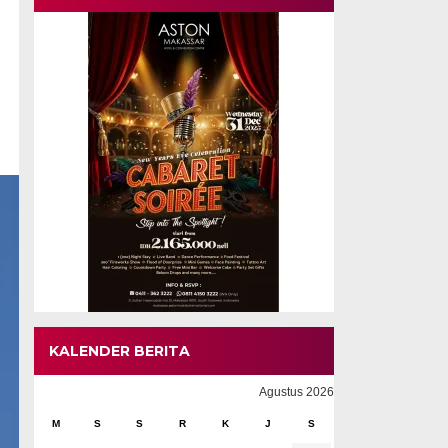
KALENDER BERITA
Agustus 2026
M
S
S
R
K
J
S