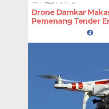
Rabu, 5 Januari 2022 12:49- WIB
Drone Damkar Makass
Pemenang Tender E