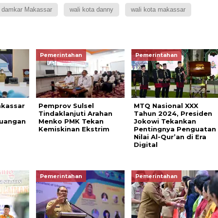
 damkar Makassar
wali kota danny
wali kota makassar
Pemerintahan
Pemerintahan
akassar
Pemprov Sulsel
MTQ Nasional XXX
Tindaklanjuti Arahan
Tahun 2024, Presiden
euangan
Menko PMK Tekan
Jokowi Tekankan
Kemiskinan Ekstrim
Pentingnya Penguatan
Nilai Al-Qur’an di Era
Digital
Pemerintahan
Pemerintahan