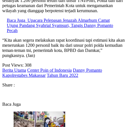
sebanyak 1.200 personil terdiri dari unsur TNI/Polri, Polda dan dari
petugas keamanan dari Pemerintah Kota untuk mengamankan
wilayah yang dianggap berpotensi terjadi kerumunan.
Baca Juga
Upacara Pelepasan Jenazah Almarhum Camat
Ujung Pandang Syahrial Syamsuri, Tangis Danny Pomanto
Pecah
“Kita akan segera melakukan rapat koordinasi tapi estimasi kita akan
menerunkan 1200 personil baik itu dari unsur polri polda kemudian
teman-teman tni, pemerintah kota, BPBD dan Damkar,”
pungkasnya. (Jan)
Post Views:
308
Berita Utama
Center Poin of Indonesia
Danny Pomanto
Kapolrestabes Makassar
Tahun Baru 2022
Share :
Baca Juga