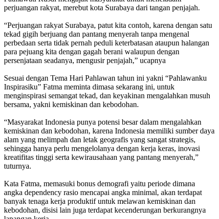
perjuangan rakyat, merebut kota Surabaya dari tangan penjajah.
“Perjuangan rakyat Surabaya, patut kita contoh, karena dengan satu
tekad gigih berjuang dan pantang menyerah tanpa mengenal
perbedaan serta tidak pernah peduli keterbatasan ataupun halangan
para pejuang kita dengan gagah berani walaupun dengan
persenjataan seadanya, mengusir penjajah,” ucapnya
Sesuai dengan Tema Hari Pahlawan tahun ini yakni “Pahlawanku
Inspirasiku” Fatma meminta dimasa sekarang ini, untuk
menginspirasi semangat tekad, dan keyakinan mengalahkan musuh
bersama, yakni kemiskinan dan kebodohan.
“Masyarakat Indonesia punya potensi besar dalam mengalahkan
kemiskinan dan kebodohan, karena Indonesia memiliki sumber daya
alam yang melimpah dan letak geografis yang sangat strategis,
sehingga hanya perlu mengelolanya dengan kerja keras, inovasi
kreatifitas tinggi serta kewirausahaan yang pantang menyerah,”
tuturnya.
Kata Fatma, memasuki bonus demografi yaitu periode dimana
angka dependency rasio mencapai angka minimal, akan terdapat
banyak tenaga kerja produktif untuk melawan kemiskinan dan
kebodohan, disisi lain juga terdapat kecenderungan berkurangnya
lapangan kerja.