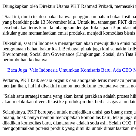
Diungkapkan oleh Direktur Utama PKT Rahmad Pribadi, memasuki fa
“Saat ini, dunia telah sepakat bahwa penggunaan bahan bakar fosil h
yang berakhir pada 13 November lalu. Untuk itu, tantangan PKT di 
tersebut akan terus kami kembangkan dengan fokus pada 3 pondasi utam
sirkular guna memanfaatkan emisi produksi menjadi komoditas bisnis
Diketahui, saat ini Indonesia menargetkan akan mewujudkan emisi nol
penggunaan bahan bakar fosil. Berbagai pihak juga kini semakin krit
Environment, Social dan Governance (Lingkungan, Sosial, dan Tata Ke
pertumbuhan keduanya.
Baca Juga
Vale Indonesia Umumkan Komisaris Baru, Ada CEO 
Pertama, PKT baik secara organik dan anorganik terus memacu pertumb
menjanjikan, hal ini diyakini mampu mendukung terciptanya emisi no
“Salah satu strategi utama yang akan kami gerakkan adalah proses hi
akan melakukan diversifikasi ke produk-produk berbasis gas alam la
Selanjutnya, PKT berupaya untuk menjadikan emisi gas buang menjad
buang, tidak hanya mampu menciptakan komoditas baru, tetapi juga 
dijadikan komoditas baru, diantaranya adalah soda ash. Selain CO2
mengoptimalkan potensi produk yang dimiliki untuk dimanfaatkan me