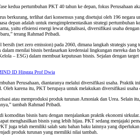
se kedua pertumbuhan PKT 40 tahun ke depan, fokus Perusahaan akan
arus berkurang, terlihat dari konsensus yang disetujui oleh 196 negar
masa depan adalah untuk mengimplementasikan strategi pertumbuhan ke
a, yaitu efisiensi energi lewat digitalisasi, diversifikasi usaha den
 baru,” terang Rahmad Pribadi.
 bersih (net zero emission) pada 2060, dimana langkah strategis yang
is dalam menilai bisnis berdasarkan kredensial lingkungan mereka dan
lola – ESG) dalam membuat keputusan bisnis. Sejalan dengan target te
MIND ID Hingga Prof Dwia
uhan Perusahaan, diantaranya melalui diversifikasi usaha. Praktik ini
l. Oleh karena itu, PKT berupaya untuk melakukan diversifikasi usaha
lirisasi atau memproduksi produk turunan Amoniak dan Urea. Selain it
innya,” tambah Rahmad Pribadi.
i komoditas bisnis baru dengan menjalankan praktik ekonomi sirkula
dapat menghasilkan bisnis yang lebih hijau. PKT sedang menjajaki p
, PKT juga telah memiliki salah satu bahan baku lainnya yang diperl
njadi produk turunan yang memiliki nilai tambah.