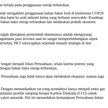
 berada pada penggunaan energi terbarukan.
a untuk mengakhiri penggunaan bahan bakar fosil di konferensi COP26
dua kami ke arah industri kimia yang berbasis renewable. Roadmap
gan bahan baku energi terbarukan dan melakukan praktik ekonomi
 tengah diterapkan pemerintah diantaranya adalah mengurangi
 bagaimana para investor saat ini sangat mempertimbangkan aspek
rsebut, PKT menyiapkan sejumlah inisiatif strategis di fase
 tengah menjadi fokus Perusahaan, selain karena potensi yang
 dengan bahan baku energi terbarukan.
u, Perusahaan juga tidak hanya akan melakukan ekspansi, namun juga
r. Dengan memanfaatkan zat yang normalnya hanya menjadi emisi gas
emanfaatan produk samping berupa Karbon Dioksida (CO2) untuk
ukan yakni amoniak. Hal ini menandakan kemampuan Perusahaan dalam