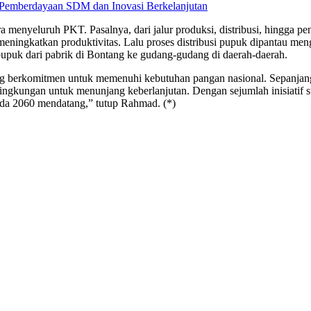
Pemberdayaan SDM dan Inovasi Berkelanjutan
ecara menyeluruh PKT. Pasalnya, dari jalur produksi, distribusi, hingga 
ningkatkan produktivitas. Lalu proses distribusi pupuk dipantau me
puk dari pabrik di Bontang ke gudang-gudang di daerah-daerah.
ng berkomitmen untuk memenuhi kebutuhan pangan nasional. Sepanjang
 lingkungan untuk menunjang keberlanjutan. Dengan sejumlah inisiatif 
da 2060 mendatang,” tutup Rahmad. (*)