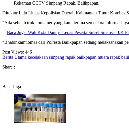
Rekaman CCTV Simpang Rapak. Balikpapan.
Direktur Lalu Lintas Kepolisian Daerah Kalimantan Timur Kombes So
“Ada sebuah truk kontainer yang kami terima sementara informasinya
Baca Juga
Wali Kota Danny Lepas Peserta Sulsel Smansa 10K F
“Bhabinkamtibmas dari Polresta Balikpapan sedang melaksanakan peny
Post Views:
446
Berita Utama
kecelakaan simpang rapak balikpapan
muara rapak bal
Share :
Baca Juga