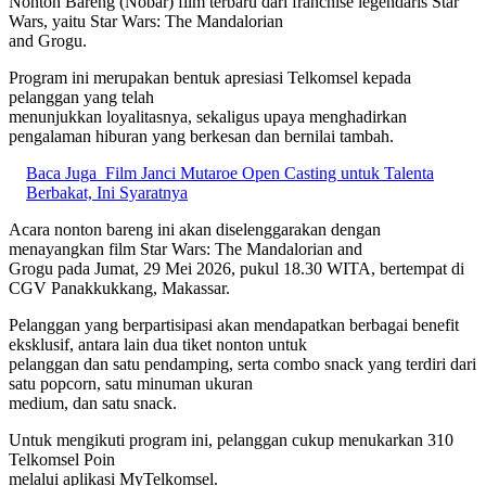
Nonton Bareng (Nobar) film terbaru dari franchise legendaris Star
Wars, yaitu Star Wars: The Mandalorian
and Grogu.
Program ini merupakan bentuk apresiasi Telkomsel kepada
pelanggan yang telah
menunjukkan loyalitasnya, sekaligus upaya menghadirkan
pengalaman hiburan yang berkesan dan bernilai tambah.
Baca Juga
Film Janci Mutaroe Open Casting untuk Talenta
Berbakat, Ini Syaratnya
Acara nonton bareng ini akan diselenggarakan dengan
menayangkan film Star Wars: The Mandalorian and
Grogu pada Jumat, 29 Mei 2026, pukul 18.30 WITA, bertempat di
CGV Panakkukkang, Makassar.
Pelanggan yang berpartisipasi akan mendapatkan berbagai benefit
eksklusif, antara lain dua tiket nonton untuk
pelanggan dan satu pendamping, serta combo snack yang terdiri dari
satu popcorn, satu minuman ukuran
medium, dan satu snack.
Untuk mengikuti program ini, pelanggan cukup menukarkan 310
Telkomsel Poin
melalui aplikasi MyTelkomsel.