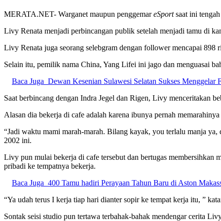
MERATA.NET- Warganet maupun penggemar
eSport
saat ini tenga
Livy Renata menjadi perbincangan publik setelah menjadi tamu di k
Livy Renata juga seorang selebgram dengan follower mencapai 898 ri
Selain itu, pemilik nama China, Yang Lifei ini jago dan menguasai ba
Baca Juga
Dewan Kesenian Sulawesi Selatan Sukses Menggelar Fe
Saat berbincang dengan Indra Jegel dan Rigen, Livy menceritakan beb
Alasan dia bekerja di cafe adalah karena ibunya pernah memarahinya s
“Jadi waktu mami marah-marah. Bilang kayak, you terlalu manja ya, dik
2002 ini.
Livy pun mulai bekerja di cafe tersebut dan bertugas membersihkan
pribadi ke tempatnya bekerja.
Baca Juga
400 Tamu hadiri Perayaan Tahun Baru di Aston Makas
“Ya udah terus I kerja tiap hari dianter sopir ke tempat kerja itu, ” 
Sontak seisi studio pun tertawa terbahak-bahak mendengar cerita Livy