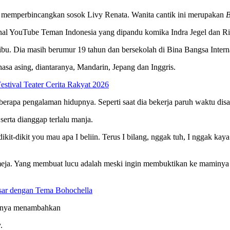
h memperbincangkan sosok Livy Renata. Wanita cantik ini merupakan
B
anal YouTube Teman Indonesia yang dipandu komika Indra Jegel dan Ri
bu. Dia masih berumur 19 tahun dan bersekolah di Bina Bangsa Intern
hasa asing, diantaranya, Mandarin, Jepang dan Inggris.
stival Teater Cerita Rakyat 2026
erapa pengalaman hidupnya. Seperti saat dia bekerja paruh waktu disal
erta dianggap terlalu manja.
it-dikit you mau apa I beliin. Terus I bilang, nggak tuh, I nggak kaya g
 meja. Yang membuat lucu adalah meski ingin membuktikan ke maminya 
sar dengan Tema Bohochella
katanya menambahkan
.