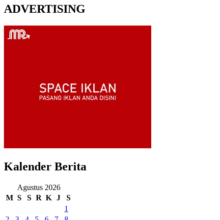
ADVERTISING
Kalender Berita
Agustus 2026
M
S
S
R
K
J
S
1
2
3
4
5
6
7
8