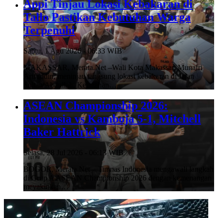
Appi Tinjau Lokasi Kebakaran di
Tallo Pastikan Kebutuhan Warga
Terpenuhi
Sabtu, 1 Agu 2026 - 06:33 WIB
MAKASSAR, Merata.Net –Wali Kota Makassar, Munafri
Arifuddin, meninjau langsung lokasi kebakaran di Jalan
Sultan Abdullah, Kelurahan…
ASEAN Championship 2026:
Indonesia vs Kamboja 5-1, Mitchell
Baker Hattrick
Selasa, 28 Jul 2026 - 06:13 WIB
BOGOR, Merata.Net – Timnas Indonesia mengawali langkah
di Grup A ASEAN Championship 2026 dengan kemenangan
meyakinkan…