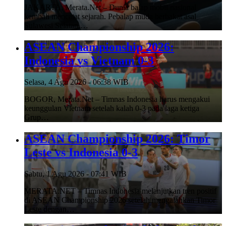
JAKARTA, Merata.Net – Dunia balap mobil nasional
kembali mencatat sejarah. Pebalap muda berbakat asal
Sulawesi Selatan,…
ASEAN Championship 2026:
Indonesia vs Vietnam 0-3
Selasa, 4 Agu 2026 - 06:38 WIB
BOGOR, Merata.Net – Timnas Indonesia harus mengakui
keunggulan Vietnam setelah kalah 0-3 pada laga ketiga
Grup…
ASEAN Championship 2026: Timor
Leste vs Indonesia 0-3
Sabtu, 1 Agu 2026 - 07:41 WIB
MERATA.NET – Timnas Indonesia melanjutkan tren positif
di ASEAN Championship 2026 setelah mengalahkan Timor
Leste dengan…