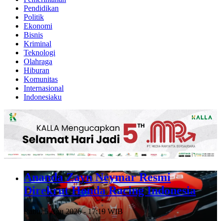
Pendidikan
Politik
Ekonomi
Bisnis
Kriminal
Teknologi
Olahraga
Hiburan
Komunitas
Internasional
Indonesiaku
Ananda Zayn Neymar Resmi
Direkrut Honda Racing Indonesia
Rabu, 5 Agu 2026 - 17:19 WIB