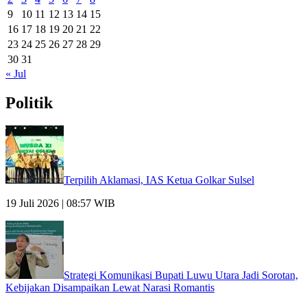
9
10
11
12
13
14
15
16
17
18
19
20
21
22
23
24
25
26
27
28
29
30
31
« Jul
Politik
Terpilih Aklamasi, IAS Ketua Golkar Sulsel
19 Juli 2026 | 08:57 WIB
Strategi Komunikasi Bupati Luwu Utara Jadi Sorotan,
Kebijakan Disampaikan Lewat Narasi Romantis