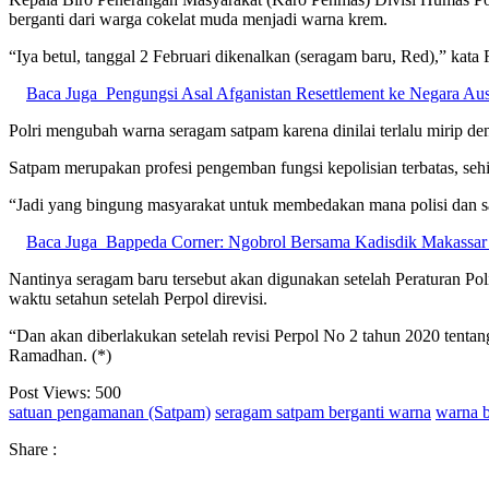
berganti dari warga cokelat muda menjadi warna krem.
“Iya betul, tanggal 2 Februari dikenalkan (seragam baru, Red),” kat
Baca Juga
Pengungsi Asal Afganistan Resettlement ke Negara Aust
Polri mengubah warna seragam satpam karena dinilai terlalu mirip 
Satpam merupakan profesi pengemban fungsi kepolisian terbatas, sehi
“Jadi yang bingung masyarakat untuk membedakan mana polisi dan s
Baca Juga
Bappeda Corner: Ngobrol Bersama Kadisdik Makassa
Nantinya seragam baru tersebut akan digunakan setelah Peraturan Pol
waktu setahun setelah Perpol direvisi.
“Dan akan diberlakukan setelah revisi Perpol No 2 tahun 2020 tentan
Ramadhan. (*)
Post Views:
500
satuan pengamanan (Satpam)
seragam satpam berganti warna
warna b
Share :