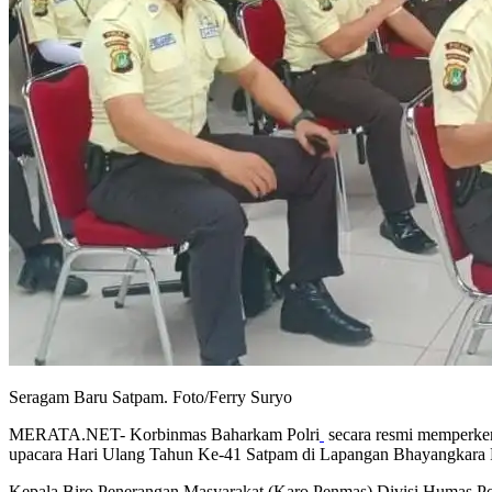
Seragam Baru Satpam. Foto/Ferry Suryo
MERATA.NET- Korbinmas Baharkam Polri
secara resmi memperken
upacara Hari Ulang Tahun Ke-41 Satpam di Lapangan Bhayangkara Po
Kepala Biro Penerangan Masyarakat (Karo Penmas) Divisi Humas P