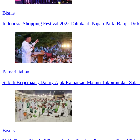
Bisnis
Indonesia Shopping Festival 2022 Dibuka di Nipah Park, Banjir Dis
Pemerintahan
Subuh Berjemaah, Danny Ajak Ramaikan Malam Takbiran dan Salat I
Bisnis