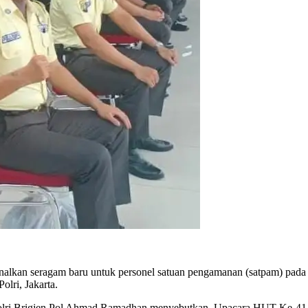
alkan seragam baru untuk personel satuan pengamanan (satpam) pada 
lri, Jakarta.
olri Brigjen Pol Ahmad Ramadhan menyebutkan, Upacara HUT Ke-41 S