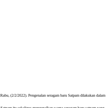
Rabu, (2/2/2022). Pengenalan seragam baru Satpam dilakukan dalam
atpam itu sekaligus mengenalkan warna seragam baru satpam yang