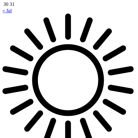
30
31
« Jul