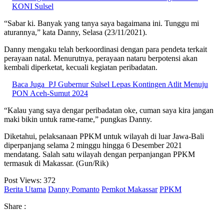
KONI Sulsel
“Sabar ki. Banyak yang tanya saya bagaimana ini. Tunggu mi
aturannya,” kata Danny, Selasa (23/11/2021).
Danny mengaku telah berkoordinasi dengan para pendeta terkait
perayaan natal. Menurutnya, perayaan nataru berpotensi akan
kembali diperketat, kecuali kegiatan peribadatan.
Baca Juga
PJ Gubernur Sulsel Lepas Kontingen Atlit Menuju
PON Aceh-Sumut 2024
“Kalau yang saya dengar peribadatan oke, cuman saya kira jangan
maki bikin untuk rame-rame,” pungkas Danny.
Diketahui, pelaksanaan PPKM untuk wilayah di luar Jawa-Bali
diperpanjang selama 2 minggu hingga 6 Desember 2021
mendatang. Salah satu wilayah dengan perpanjangan PPKM
termasuk di Makassar. (Gun/Rik)
Post Views:
372
Berita Utama
Danny Pomanto
Pemkot Makassar
PPKM
Share :