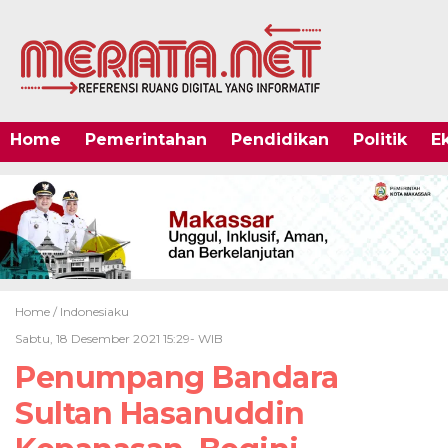
Home
Pemerintahan
Pendidikan
Politik
E
Home /
Indonesiaku
Sabtu, 18 Desember 2021 15:29- WIB
Penumpang Bandara
Sultan Hasanuddin