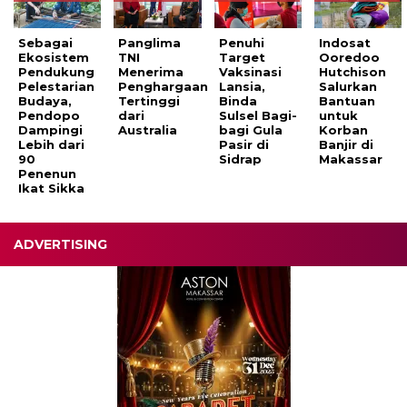
Sebagai
Panglima
Penuhi
Indosat
Ekosistem
TNI
Target
Ooredoo
Pendukung
Menerima
Vaksinasi
Hutchison
Pelestarian
Penghargaan
Lansia,
Salurkan
Budaya,
Tertinggi
Binda
Bantuan
Pendopo
dari
Sulsel Bagi-
untuk
Dampingi
Australia
bagi Gula
Korban
Lebih dari
Pasir di
Banjir di
90
Sidrap
Makassar
Penenun
Ikat Sikka
ADVERTISING