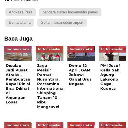
Angkasa Pura
bandara sultan hasanuddin panas
Berita Utama
Sultan Hasanuddin airport
Baca Juga
Indonesiaku
Indonesiaku
Indonesiaku
Indonesiaku
Disulap
Jaga
Demo 12
PMI Jusuf
Jadi Pusat
Pesisir
April, GAM:
Kalla Sah,
Atraksi,
Pantai
Jokowi
Agung
Pembuatan
Nusantara,
Gagal Urus
Laksono
Kapal Pinisi
Pertamina
Negara
Gagal
Bisa Dilihat
International
Kudeta
di
Shipping
Anjungan
Tanam 10
Losari
Ribu
Mangrove!
Indonesiaku
Indonesiaku
Indonesiaku
Indonesiaku