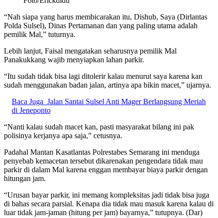
Foto/Erickdidu
“Nah siapa yang harus membicarakan itu, Dishub, Saya (Dirlantas
Polda Sulsel), Dinas Pertamanan dan yang paling utama adalah
pemilik Mal,” tuturnya.
Lebih lanjut, Faisal mengatakan seharusnya pemilik Mal
Panakukkang wajib menyiapkan lahan parkir.
“Itu sudah tidak bisa lagi ditolerir kalau menurut saya karena kan
sudah menggunakan badan jalan, artinya apa bikin macet,” ujarnya.
Baca Juga
Jalan Santai Sulsel Anti Mager Berlangsung Meriah
di Jeneponto
“Nanti kalau sudah macet kan, pasti masyarakat bilang ini pak
polisinya kerjanya apa saja,” cetusnya.
Padahal Mantan Kasatlantas Polrestabes Semarang ini menduga
penyebab kemacetan tersebut dikarenakan pengendara tidak mau
parkir di dalam Mal karena enggan membayar biaya parkir dengan
hitungan jam.
“Urusan bayar parkir, ini memang kompleksitas jadi tidak bisa juga
di bahas secara parsial. Kenapa dia tidak mau masuk karena kalau di
luar tidak jam-jaman (hitung per jam) bayarnya,” tutupnya. (Dar)