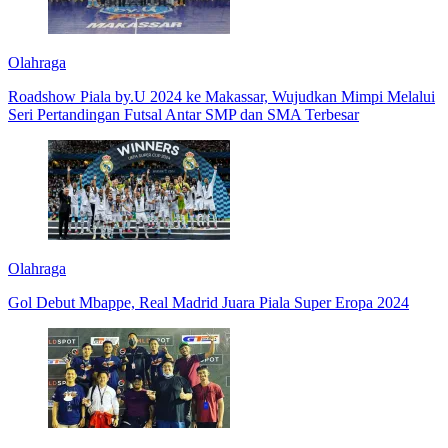
Olahraga
Roadshow Piala by.U 2024 ke Makassar, Wujudkan Mimpi Melalui
Seri Pertandingan Futsal Antar SMP dan SMA Terbesar
Olahraga
Gol Debut Mbappe, Real Madrid Juara Piala Super Eropa 2024