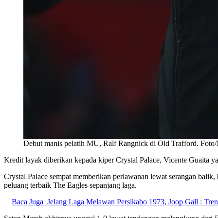
Debut manis pelatih MU, Ralf Rangnick di Old Trafford. Fot
Kredit layak diberikan kepada kiper Crystal Palace, Vicente Guait
Crystal Palace sempat memberikan perlawanan lewat serangan balik,
peluang terbaik The Eagles sepanjang laga.
Baca Juga
Jelang Laga Melawan Persikabo 1973, Joop Gall : Tren