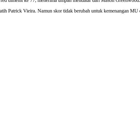
 Fred dimenit ke 77, menerima umpan mendatar dari Mason Greenwood
atih Patrick Vieira. Namun skor tidak berubah untuk kemenangan MU d