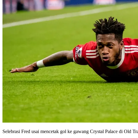
Selebrasi Fred usai mencetak gol ke gawang Crystal Palace di Old T