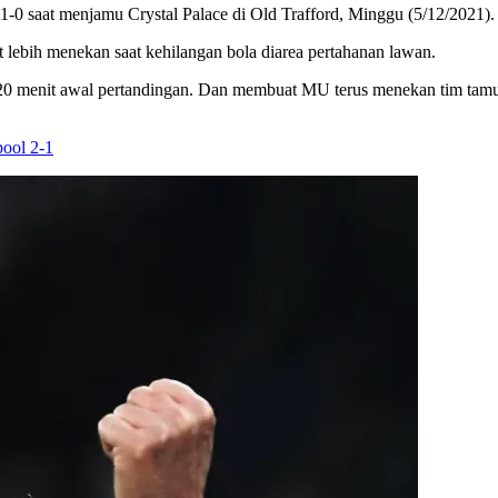
at menjamu Crystal Palace di Old Trafford, Minggu (5/12/2021). G
t lebih menekan saat kehilangan bola diarea pertahanan lawan.
0 menit awal pertandingan. Dan membuat MU terus menekan tim tamu s
pool 2-1