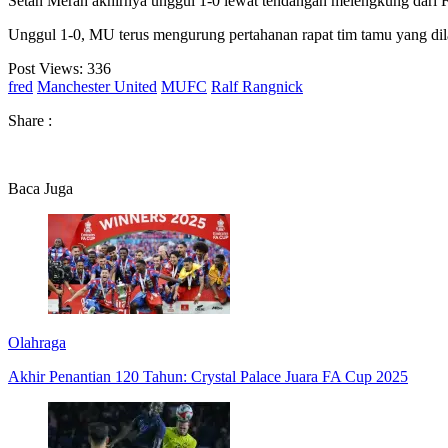
Setan Merah akhirnya unggul 1-0 lewat tendangan melengkung dari
Unggul 1-0, MU terus mengurung pertahanan rapat tim tamu yang dil
Post Views:
336
fred
Manchester United
MUFC
Ralf Rangnick
Share :
Baca Juga
Olahraga
Akhir Penantian 120 Tahun: Crystal Palace Juara FA Cup 2025