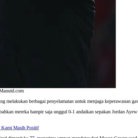
o/Manutd.com
a yang melakukan berbagai penyelamatan untuk menjaga keperawanan g
 bahkan mereka hampir saja unggul 0-1 andaikan sepakan Jordan Ayew 
 Kami Masih Positif