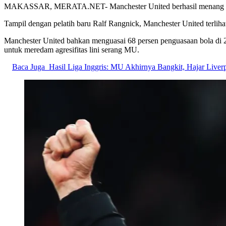
MAKASSAR, MERATA.NET- Manchester United berhasil menang 1-0 sa
Tampil dengan pelatih baru Ralf Rangnick, Manchester United terliha
Manchester United bahkan menguasai 68 persen penguasaan bola di 2
untuk meredam agresifitas lini serang MU.
Baca Juga
Hasil Liga Inggris: MU Akhirnya Bangkit, Hajar Liver