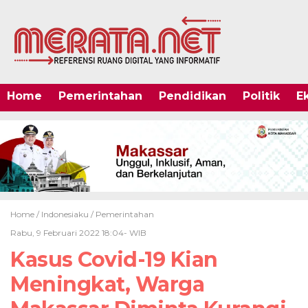
Home
Pemerintahan
Pendidikan
Politik
E
Home /
Indonesiaku
/
Pemerintahan
Rabu, 9 Februari 2022 18:04- WIB
Kasus Covid-19 Kian
Meningkat, Warga