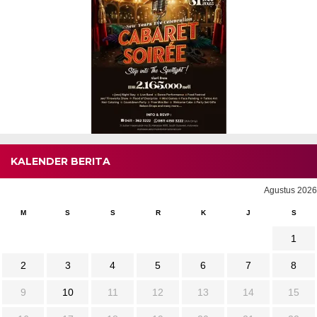
KALENDER BERITA
Agustus 2026
M
S
S
R
K
J
S
1
2
3
4
5
6
7
8
9
10
11
12
13
14
15