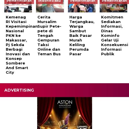
Pemerintahan
Indonesiaku
Pemerintahan
Pemerintahan
Kemenag
Cerita
Harga
Komitmen
RI Visitasi
Mursalim
Terjangkau,
Sediakan
Kepemimpinan
Supir Pete-
Warga
Informasi,
Nasional
pete di
Sambut
Dinas
PKN ke
Tengah
Baik Pasar
Kominfo
Makassar,
Gempuran
Murah
Gelar Uji
Pj Sekda
Taksi
Keliling
Konsekuensi
Berbagi
Online dan
Perumda
Informasi
Inovasi dan
Teman Bus
Pasar
Publik
Konsep
Sombere
And Smart
City
ADVERTISING