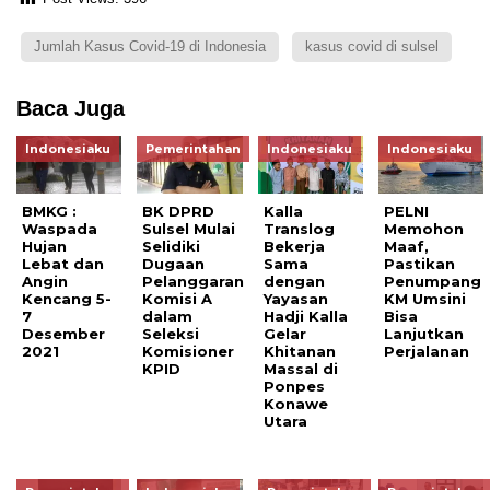
Jumlah Kasus Covid-19 di Indonesia
kasus covid di sulsel
Baca Juga
Indonesiaku
Pemerintahan
Indonesiaku
Indonesiaku
BMKG :
BK DPRD
Kalla
PELNI
Waspada
Sulsel Mulai
Translog
Memohon
Hujan
Selidiki
Bekerja
Maaf,
Lebat dan
Dugaan
Sama
Pastikan
Angin
Pelanggaran
dengan
Penumpang
Kencang 5-
Komisi A
Yayasan
KM Umsini
7
dalam
Hadji Kalla
Bisa
Desember
Seleksi
Gelar
Lanjutkan
2021
Komisioner
Khitanan
Perjalanan
KPID
Massal di
Ponpes
Konawe
Utara