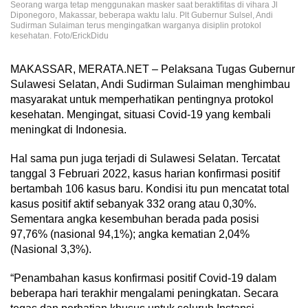
Seorang warga tetap menggunakan masker saat beraktifitas di vihara Jl
Diponegoro, Makassar, beberapa waktu lalu. Plt Gubernur Sulsel, Andi
Sudirman Sulaiman terus mengingatkan warganya disiplin protokol
kesehatan. Foto/ErickDidu
MAKASSAR, MERATA.NET – Pelaksana Tugas Gubernur
Sulawesi Selatan, Andi Sudirman Sulaiman menghimbau
masyarakat untuk memperhatikan pentingnya protokol
kesehatan. Mengingat, situasi Covid-19 yang kembali
meningkat di Indonesia.
Hal sama pun juga terjadi di Sulawesi Selatan. Tercatat
tanggal 3 Februari 2022, kasus harian konfirmasi positif
bertambah 106 kasus baru. Kondisi itu pun mencatat total
kasus positif aktif sebanyak 332 orang atau 0,30%.
Sementara angka kesembuhan berada pada posisi
97,76% (nasional 94,1%); angka kematian 2,04%
(Nasional 3,3%).
“Penambahan kasus konfirmasi positif Covid-19 dalam
beberapa hari terakhir mengalami peningkatan. Secara