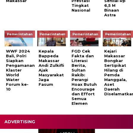
Makassar
Prestasi
Senilai Rp
Tingkat
6,5 M
Nasional
Binaan
Astra
Pemerintahan
Pemerintahan
Pemerintahan
Pemerintahan
WWF 2024
Kepala
FGD Cek
Kejari
Bali, Polri
Bappeda
Fakta dan
Makassar
Siapkan
Makassar
Literasi
Bongkar
Pengamanan
Andi Zulkifli
Berita,
Sertipikat
Klaster
Ajak
Sultan
Hilang di
World
Masyarakat
Rakib:
Pemda
Water
Jaga
Perangi
Manggala,
Forum ke-
Fasum
Hoax Butuh
Aset
10
Encourage
Daerah
dan Effort
Diselamatka
Semua
Elemen
ADVERTISING