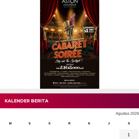
KALENDER BERITA
Agustus 2026
M
S
S
R
K
J
S
1