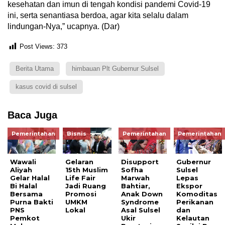
kesehatan dan imun di tengah kondisi pandemi Covid-19
ini, serta senantiasa berdoa, agar kita selalu dalam
lindungan-Nya,” ucapnya. (Dar)
Post Views:
373
Berita Utama
himbauan Plt Gubernur Sulsel
kasus covid di sulsel
Baca Juga
Pemerintahan
Bisnis
Pemerintahan
Pemerintahan
Wawali
Gelaran
Disupport
Gubernur
Aliyah
15th Muslim
Sofha
Sulsel
Gelar Halal
Life Fair
Marwah
Lepas
Bi Halal
Jadi Ruang
Bahtiar,
Ekspor
Bersama
Promosi
Anak Down
Komoditas
Purna Bakti
UMKM
Syndrome
Perikanan
PNS
Lokal
Asal Sulsel
dan
Pemkot
Ukir
Kelautan