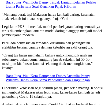
Baca Juga
Wali Kota Danny Tindak Lanjuti Keluhan Pelaku
Usaha Pariwisata Soal Kenaikan Pajak Hiburan
“Memang berat, tapi Makassar harus kembali daring, kesehatan
anak sekolah ini di atas segalanya,” ujar Yeni
Legislator PKS ini menilai, model pembelajaran daring semestinya
terus dikembangkan lantaran model daring dianggap menjadi model
pembelajaran modern.
Perlu ada penyesuaian terhadap kurikulum dan peningkatan
efektifitas belajar, caranya dengan keterlibatan aktif orang tua.
“Orang tua harus memahami bahwa untuk mendidik anak ini
sebenarnya bukan cuma tanggung jawab sekolah, ini 50-50,
meskipun kita bosan kondisi sekarang tidak memungkinkan,”
katanya
Baca Juga
Wali Kota Danny dan Dubes Australia Penny
Williams Bahas Kerja Sama Pendidikan dan Lingkungan
Diperlukan kebiasaan bagi seluruh pihak, jika telah matang. Kondisi
ini membuat Makassar akan lebih siap, kalau-kalau kembali terjadi
gelombang Covid-19 selanjutnya.
Apalagi tak ada jaminan kapan Covid-19 ini akan berhenti bergulir.