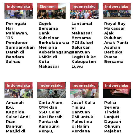
Indonesiaku
Ekonomi
Indonesiaku
Indonesiaku
Peringati
Gojek
Lantamal
Royal Bay
Hari
Bersama
VI
Makassar
Pahlawan,
Bank
Makassar
Ajak
133
Sulselbar
Bersama
Puluhan
Pendonor
Berkolaborasi
PGI Sulsel
Anak Panti
Sumbangkan
Menjaga
Salurkan
Asuhan
Darah di
Keberlangsungan
Bantuan
Berbuka
Bandara
UMKM di
Logistik ke
Puasa
Sulhas
Kota
Kabupaten
Bersama
Makassar
Luwu
Indonesiaku
Indonesiaku
Indonesiaku
Indonesiaku
Amanah
Cinta Alam,
Jusuf Kalla
Polisi
Ibu,
GYM dan
Tinjau
Segera
Kapolda
SSD Gelar
Bantuan
Tindak
Sulsel Andi
Aksi Bersih
PMI untuk
Lanjuti
Rian
Pantai di
Palestina
Dugaan
Bangun
Kampung
di Halim
Oknum
Masjid di
Penyu,
Perdana
Pejabat