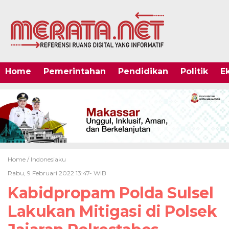
Home
Pemerintahan
Pendidikan
Politik
E
Home /
Indonesiaku
Rabu, 9 Februari 2022 13:47- WIB
Kabidpropam Polda Sulsel
Lakukan Mitigasi di Polsek