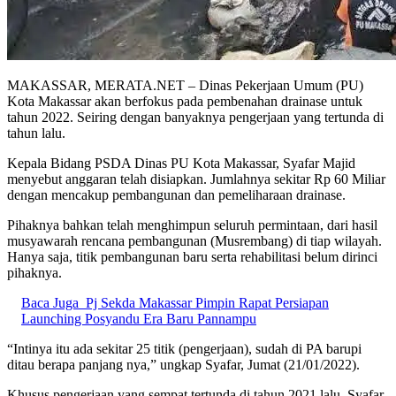
MAKASSAR, MERATA.NET – Dinas Pekerjaan Umum (PU)
Kota Makassar akan berfokus pada pembenahan drainase untuk
tahun 2022. Seiring dengan banyaknya pengerjaan yang tertunda di
tahun lalu.
Kepala Bidang PSDA Dinas PU Kota Makassar, Syafar Majid
menyebut anggaran telah disiapkan. Jumlahnya sekitar Rp 60 Miliar
dengan mencakup pembangunan dan pemeliharaan drainase.
Pihaknya bahkan telah menghimpun seluruh permintaan, dari hasil
musyawarah rencana pembangunan (Musrembang) di tiap wilayah.
Hanya saja, titik pembangunan baru serta rehabilitasi belum dirinci
pihaknya.
Baca Juga
Pj Sekda Makassar Pimpin Rapat Persiapan
Launching Posyandu Era Baru Pannampu
“Intinya itu ada sekitar 25 titik (pengerjaan), sudah di PA barupi
ditau berapa panjang nya,” ungkap Syafar, Jumat (21/01/2022).
Khusus pengerjaan yang sempat tertunda di tahun 2021 lalu, Syafar