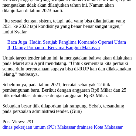
mengatakan tidak akan dilanjutkan tahun ini. Namun akan
dilanjutkan di tahun 2023 nanti.
“Itu sesuai dengan sistem, tetapi, ada yang bisa dilanjutkan yang
2021 ke 2022 tapi kondisinya yang benar-benar sangat urgen,”
lanjut Syafar.
Baca Juga
Hadiri Sertijab Panglima Komando Operasi Udara
II, Danny Pomanto : Bersama Bangun Makassar
Untuk target tender tahun ini, ia mengatakan bahwa akan dilakukan
pada Maret atau April mendatang. “Untuk sementara kita perbaiki
semua dulu perencanaan supaya bisa di-RUP kan dan dilaksanakan
lelang,” tandasnya.
Sebelumnya, pada tahun 2021, tercatat sebanyak 12 titik
pembangunan baru. Berikut dengan anggaran Rp8 Miliar dan 25
titik rehabilitasi drainase dengan anggaran Rp33 Miliar.
Sebagian besar titik dilaporkan tak rampung. Sebab, tersandung
pada persoalan administrasi tender. (Gun)
Post Views:
291
dinas pekerjaan umum (PU) Makassar
drainase Kota Makassar