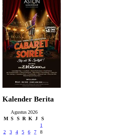
Kalender Berita
Agustus 2026
M
S
S
R
K
J
S
1
2
3
4
5
6
7
8