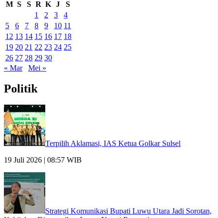
M
S
S
R
K
J
S
1
2
3
4
5
6
7
8
9
10
11
12
13
14
15
16
17
18
19
20
21
22
23
24
25
26
27
28
29
30
« Mar
Mei »
Politik
Terpilih Aklamasi, IAS Ketua Golkar Sulsel
19 Juli 2026 | 08:57 WIB
Strategi Komunikasi Bupati Luwu Utara Jadi Sorotan,