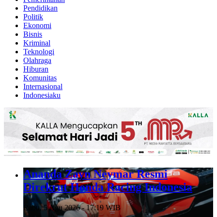
Pendidikan
Politik
Ekonomi
Bisnis
Kriminal
Teknologi
Olahraga
Hiburan
Komunitas
Internasional
Indonesiaku
Ananda Zayn Neymar Resmi
Direkrut Honda Racing Indonesia
Rabu, 5 Agu 2026 - 17:19 WIB