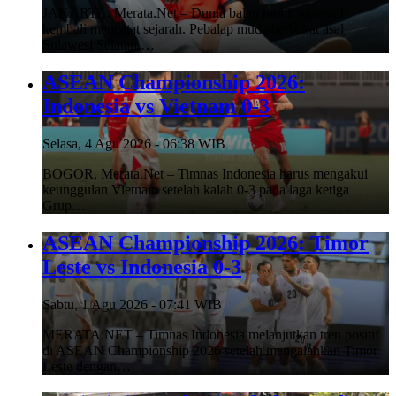
JAKARTA, Merata.Net – Dunia balap mobil nasional
kembali mencatat sejarah. Pebalap muda berbakat asal
Sulawesi Selatan,…
ASEAN Championship 2026:
Indonesia vs Vietnam 0-3
Selasa, 4 Agu 2026 - 06:38 WIB
BOGOR, Merata.Net – Timnas Indonesia harus mengakui
keunggulan Vietnam setelah kalah 0-3 pada laga ketiga
Grup…
ASEAN Championship 2026: Timor
Leste vs Indonesia 0-3
Sabtu, 1 Agu 2026 - 07:41 WIB
MERATA.NET – Timnas Indonesia melanjutkan tren positif
di ASEAN Championship 2026 setelah mengalahkan Timor
Leste dengan…