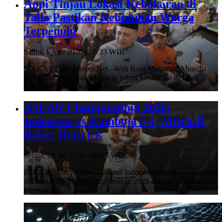
Appi Tinjau Lokasi Kebakaran di
Tallo Pastikan Kebutuhan Warga
Terpenuhi
Sabtu, 1 Agu 2026 - 06:33 WIB
MAKASSAR, Merata.Net –Wali Kota Makassar, Munafri
Arifuddin, meninjau langsung lokasi kebakaran di Jalan
Sultan Abdullah, Kelurahan…
ASEAN Championship 2026:
Indonesia vs Kamboja 5-1, Mitchell
Baker Hattrick
Selasa, 28 Jul 2026 - 06:13 WIB
BOGOR, Merata.Net – Timnas Indonesia mengawali langkah
di Grup A ASEAN Championship 2026 dengan kemenangan
meyakinkan…