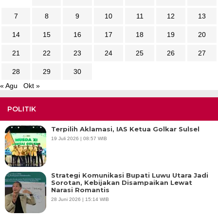
7
8
9
10
11
12
13
14
15
16
17
18
19
20
21
22
23
24
25
26
27
28
29
30
« Agu
Okt »
POLITIK
Terpilih Aklamasi, IAS Ketua Golkar Sulsel
19 Juli 2026 | 08:57 WIB
Strategi Komunikasi Bupati Luwu Utara Jadi
Sorotan, Kebijakan Disampaikan Lewat
Narasi Romantis
28 Juni 2026 | 15:14 WIB