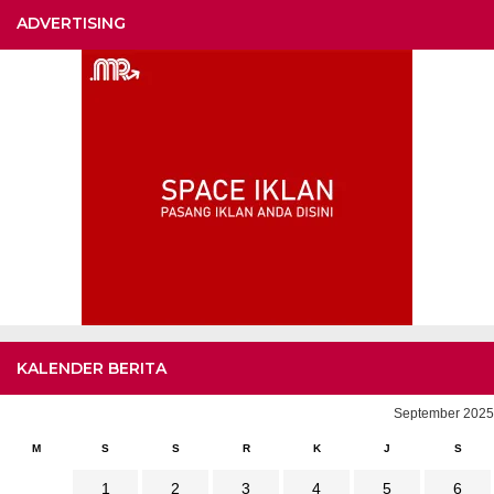
ADVERTISING
KALENDER BERITA
September 2025
M
S
S
R
K
J
S
1
2
3
4
5
6