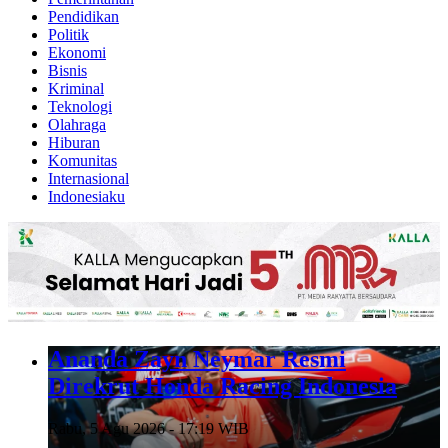
Pendidikan
Politik
Ekonomi
Bisnis
Kriminal
Teknologi
Olahraga
Hiburan
Komunitas
Internasional
Indonesiaku
Ananda Zayn Neymar Resmi
Direkrut Honda Racing Indonesia
Rabu, 5 Agu 2026 - 17:19 WIB