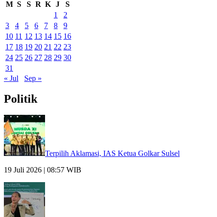
M
S
S
R
K
J
S
1
2
3
4
5
6
7
8
9
10
11
12
13
14
15
16
17
18
19
20
21
22
23
24
25
26
27
28
29
30
31
« Jul
Sep »
Politik
Terpilih Aklamasi, IAS Ketua Golkar Sulsel
19 Juli 2026 | 08:57 WIB