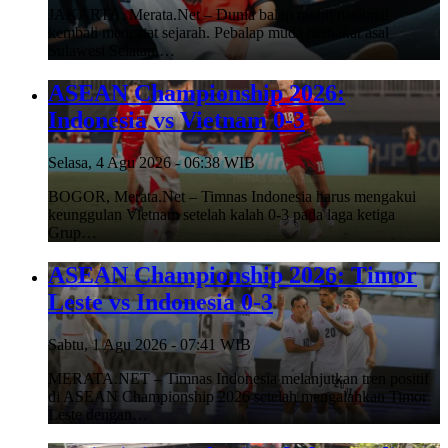
JAKARTA, Merata.Net – Dunia balap mobil nasional
kembali mencatat sejarah. Pebalap muda berbakat asal
Sulawesi Selatan,…
ASEAN Championship 2026:
Indonesia vs Vietnam 0-3
Selasa, 4 Agu 2026 - 06:38 WIB
BOGOR, Merata.Net – Timnas Indonesia harus mengakui
keunggulan Vietnam setelah kalah 0-3 pada laga ketiga
Grup…
ASEAN Championship 2026: Timor
Leste vs Indonesia 0-3
Sabtu, 1 Agu 2026 - 07:41 WIB
MERATA.NET – Timnas Indonesia melanjutkan tren positif
di ASEAN Championship 2026 setelah mengalahkan Timor
Leste dengan…