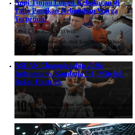
Appi Tinjau Lokasi Kebakaran di
Tallo Pastikan Kebutuhan Warga
Terpenuhi
Sabtu, 1 Agu 2026 - 06:33 WIB
MAKASSAR, Merata.Net –Wali Kota Makassar, Munafri
Arifuddin, meninjau langsung lokasi kebakaran di Jalan
Sultan Abdullah, Kelurahan…
ASEAN Championship 2026:
Indonesia vs Kamboja 5-1, Mitchell
Baker Hattrick
Selasa, 28 Jul 2026 - 06:13 WIB
BOGOR, Merata.Net – Timnas Indonesia mengawali langkah
di Grup A ASEAN Championship 2026 dengan kemenangan
meyakinkan…