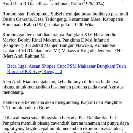
Andi Rian R Djajadi saat sambutan, Rabu (19/6/2024).
Rombongan Forkopimda Sulsel meninjau pusat budidaya pisang di
Dusun Cenrana, Desa Tellongeng, Kecamatan Mare, Kabupaten
Bone pada Rabu (19/6) sekitar pukul 10.00 Wita.
Rombongan tersebut diantaranya Pangdam XIV Hasanuddin
Mayjen Bobby Rinal Makmun, Panglima Divisi Infanteri
(Pangdivif) 3 Kostrad Maujen Bangun Nawoko, Komandan
Lantamal VI (Danlantamal VI) Makassar Brigadir Jenderal TNI
(Mar) Andi Rahmat M.
Baca Juga
Asean Shopee Cup: PSM Makassar Bungkam Tuan
Rumah PKR Svay Rieng 1-0
Irjen Andi Rian mengatakan, kehadirannya di lokasi budidaya
pisang untuk memastikan bisa panen perdana pada awal Agustus
mendatang.
Bahkan dia berencana akan mengundang Kapolri dan Panglima
TNI untuk hadir di Bone.
“Di awal masa saya ditugaskan bersama Pak Bahtiar dan Pak
Pangdam memilih pisang cavendish karena tanaman ini punya daya
ungkit yang begitu cepat untuk menambah ekonomi masyarakat.