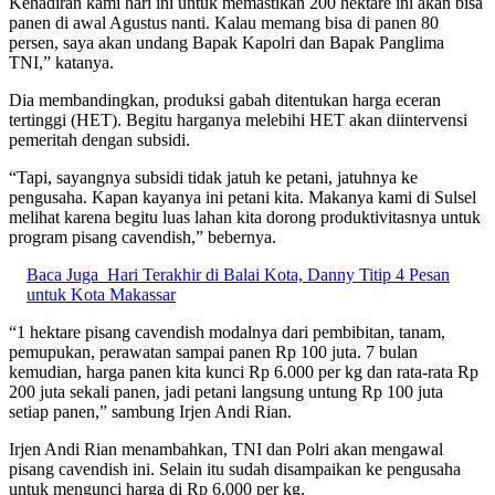
Kehadiran kami hari ini untuk memastikan 200 hektare ini akan bisa
panen di awal Agustus nanti. Kalau memang bisa di panen 80
persen, saya akan undang Bapak Kapolri dan Bapak Panglima
TNI,” katanya.
Dia membandingkan, produksi gabah ditentukan harga eceran
tertinggi (HET). Begitu harganya melebihi HET akan diintervensi
pemeritah dengan subsidi.
“Tapi, sayangnya subsidi tidak jatuh ke petani, jatuhnya ke
pengusaha. Kapan kayanya ini petani kita. Makanya kami di Sulsel
melihat karena begitu luas lahan kita dorong produktivitasnya untuk
program pisang cavendish,” bebernya.
Baca Juga
Hari Terakhir di Balai Kota, Danny Titip 4 Pesan
untuk Kota Makassar
“1 hektare pisang cavendish modalnya dari pembibitan, tanam,
pemupukan, perawatan sampai panen Rp 100 juta. 7 bulan
kemudian, harga panen kita kunci Rp 6.000 per kg dan rata-rata Rp
200 juta sekali panen, jadi petani langsung untung Rp 100 juta
setiap panen,” sambung Irjen Andi Rian.
Irjen Andi Rian menambahkan, TNI dan Polri akan mengawal
pisang cavendish ini. Selain itu sudah disampaikan ke pengusaha
untuk mengunci harga di Rp 6.000 per kg.